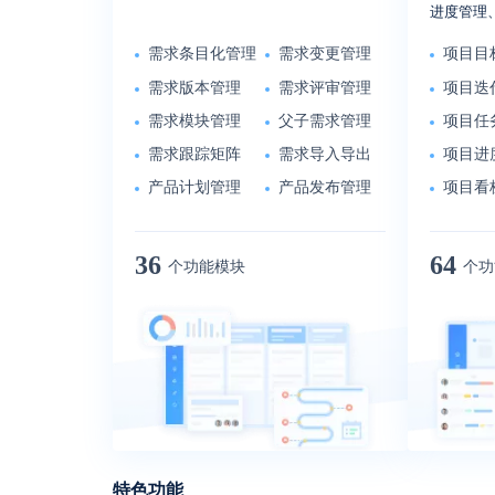
进度管理
需求条目化管理
需求变更管理
项目目
需求版本管理
需求评审管理
项目迭
需求模块管理
父子需求管理
项目任
需求跟踪矩阵
需求导入导出
项目进
产品计划管理
产品发布管理
项目看
36
64
个功能模块
个功
特色功能