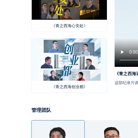
《青之西海心安处》
《青之西海
这部纪录片讲
《青之西海创业都》
管理团队