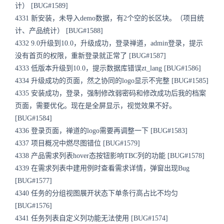
计） [BUG#1589]
4331 新安装，未导入demo数据，有2个空的长区块。（项目统
计、产品统计） [BUG#1588]
4332 9.0升级到10.0，升级成功，登录禅道，admin登录，提示
没有首页的权限，重新登录就正常了 [BUG#1587]
4333 低版本升级到10.0，提示数据库错误zt_lang [BUG#1586]
4334 升级成功的页面，然之协同的logo显示不完整 [BUG#1585]
4335 安装成功，登录，强制修改弱密码和修改成功后我的档案
页面，需要优化。现在是全屏显示，视觉效果不好。
[BUG#1584]
4336 登录页面，禅道的logo需要再调整一下 [BUG#1583]
4337 项目概况中燃尽图错位 [BUG#1579]
4338 产品需求列表hover态按钮影响TBC列的功能 [BUG#1578]
4339 在需求列表中建用例时查看需求详情，弹窗出现Bug
[BUG#1577]
4340 任务的分组视图展开状态下单条行高占比不均匀
[BUG#1576]
4341 任务列表自定义列功能无法使用 [BUG#1574]