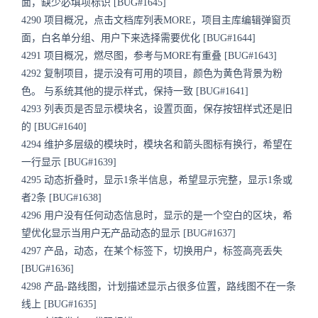
面，缺少必填项标识 [BUG#1645]
4290 项目概况，点击文档库列表MORE，项目主库编辑弹窗页
面，白名单分组、用户下来选择需要优化 [BUG#1644]
4291 项目概况，燃尽图，参考与MORE有重叠 [BUG#1643]
4292 复制项目，提示没有可用的项目，颜色为黄色背景为粉
色。 与系统其他的提示样式，保持一致 [BUG#1641]
4293 列表页是否显示模块名，设置页面，保存按钮样式还是旧
的 [BUG#1640]
4294 维护多层级的模块时，模块名和箭头图标有换行，希望在
一行显示 [BUG#1639]
4295 动态折叠时，显示1条半信息，希望显示完整，显示1条或
者2条 [BUG#1638]
4296 用户没有任何动态信息时，显示的是一个空白的区块，希
望优化显示当用户无产品动态的显示 [BUG#1637]
4297 产品，动态，在某个标签下，切换用户，标签高亮丢失
[BUG#1636]
4298 产品-路线图，计划描述显示占很多位置，路线图不在一条
线上 [BUG#1635]