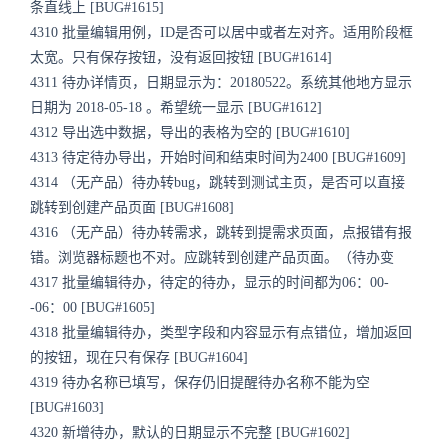
条直线上 [BUG#1615]
4310 批量编辑用例，ID是否可以居中或者左对齐。适用阶段框
太宽。只有保存按钮，没有返回按钮 [BUG#1614]
4311 待办详情页，日期显示为：20180522。系统其他地方显示
日期为 2018-05-18 。希望统一显示 [BUG#1612]
4312 导出选中数据，导出的表格为空的 [BUG#1610]
4313 待定待办导出，开始时间和结束时间为2400 [BUG#1609]
4314 （无产品）待办转bug，跳转到测试主页，是否可以直接
跳转到创建产品页面 [BUG#1608]
4316 （无产品）待办转需求，跳转到提需求页面，点报错有报
错。浏览器标题也不对。应跳转到创建产品页面。（待办变
4317 批量编辑待办，待定的待办，显示的时间都为06：00-
-06：00 [BUG#1605]
4318 批量编辑待办，类型字段和内容显示有点错位，增加返回
的按钮，现在只有保存 [BUG#1604]
4319 待办名称已填写，保存仍旧提醒待办名称不能为空
[BUG#1603]
4320 新增待办，默认的日期显示不完整 [BUG#1602]