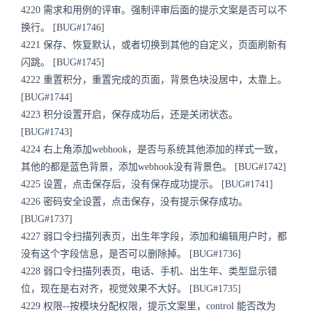
4220 需求和用例的评审。强制评审后面的提示文案是否可以不
换行。 [BUG#1746]
4221 保存、恢复默认，或者切换到其他的自定义，页面刷新有
闪跳。 [BUG#1745]
4222 重置积分，重置完成的页面，背景色块没居中，太靠上。
[BUG#1744]
4223 积分设置开启，保存成功后，还是关闭状态。
[BUG#1743]
4224 右上角添加webhook，是否与系统其他添加的样式一致，
其他的都是蓝色背景，添加webhook没有背景色。 [BUG#1742]
4225 设置，点击保存后，没有保存成功提示。 [BUG#1741]
4226 密码安全设置，点击保存，没有提示保存成功。
[BUG#1737]
4227 弱口令扫描列表页，出生年字段，添加和编辑用户时，都
没有这个字段信息，是否可以删除掉。 [BUG#1736]
4228 弱口令扫描列表页，电话、手机、出生年、类型显示错
位，现在是右对齐，视觉效果不大好。 [BUG#1735]
4229 权限--按模块分配权限，提示文案里，control 能否改为