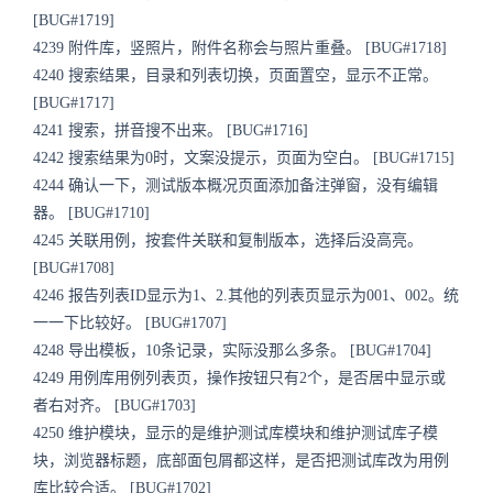
[BUG#1719]
4239 附件库，竖照片，附件名称会与照片重叠。 [BUG#1718]
4240 搜索结果，目录和列表切换，页面置空，显示不正常。
[BUG#1717]
4241 搜索，拼音搜不出来。 [BUG#1716]
4242 搜索结果为0时，文案没提示，页面为空白。 [BUG#1715]
4244 确认一下，测试版本概况页面添加备注弹窗，没有编辑
器。 [BUG#1710]
4245 关联用例，按套件关联和复制版本，选择后没高亮。
[BUG#1708]
4246 报告列表ID显示为1、2.其他的列表页显示为001、002。统
一一下比较好。 [BUG#1707]
4248 导出模板，10条记录，实际没那么多条。 [BUG#1704]
4249 用例库用例列表页，操作按钮只有2个，是否居中显示或
者右对齐。 [BUG#1703]
4250 维护模块，显示的是维护测试库模块和维护测试库子模
块，浏览器标题，底部面包屑都这样，是否把测试库改为用例
库比较合适。 [BUG#1702]