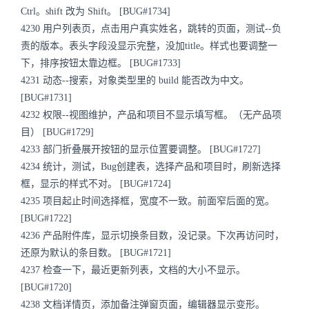
Ctrl。shift 改为 Shift。 [BUG#1734]
4230 用户列表页，点击用户真实姓名，跳转的页面，测试--负
责的版本。表头字段没显示完整，没加title。样式也要调整一
下，排序按钮太靠边框。 [BUG#1733]
4231 动态--搜索，对象类型里的 build 能否改为中文。
[BUG#1731]
4232 权限--视图维护，产品和项目不显示填写框。（无产品项
目） [BUG#1729]
4233 部门折叠展开按钮的显示位置要调整。 [BUG#1727]
4234 统计，测试，Bug创建表，选择产品和项目时，刷新选择
框，显示的样式不对。 [BUG#1724]
4235 项目起止时间选择框，宽度不一致。前面窄后面的宽。
[BUG#1722]
4236 产品附件库，显示切换条目数，没记录。下次再访问时，
还原为默认的条目数。 [BUG#1721]
4237 检查一下，最近更新列表，文档的大小不显示。
[BUG#1720]
4238 文档详情页，添加备注弹窗页面，编辑器显示变形。