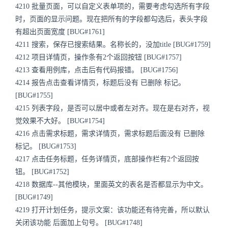
4210 批量页面，可以自定义表单项的，需要考虑勾选所有字段
时，页面的显示问题。现在把所有的字段都勾选后，表头字段
有超出页面宽度 [BUG#1761]
4211 搜索，保存已搜索结果。名称长的，没加title [BUG#1759]
4212 项目详情页，操作条有2个返回按钮 [BUG#1757]
4213 查看用例库，点击后有代码报错。 [BUG#1756]
4214 报告点击查看详情页，标题后没有 已删除 标记。
[BUG#1755]
4215 列表字段，是否可以居中或者左对齐。现在是右对齐，视
觉效果不大好。 [BUG#1754]
4216 点击需求标题，需求详情页，需求标题后面没有 已删除
标记。 [BUG#1753]
4217 点击任务标题，任务详情页，底部操作栏有2个返回按
钮。 [BUG#1752]
4218 数据库--其他模块，里面英文的表名是否都显示为中文。
[BUG#1749]
4219 打开计划任务，提示文案：该功能还有待完善，所以默认
关闭该功能 后面加上句号。 [BUG#1748]