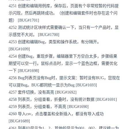
4251 创建和编辑用例库，保存后，页面有个非常短暂的代码提
示闪现，然后再跳转成功。（创建和编辑套件时也存在这个问
题） [BUG#1701]
4252 测试统计区块样式需要确认一下，当只有一个产品时，显
示感觉不大对。 [BUG#1700]
4253 创建和编辑Bug，类型和操作系统，有分隔开。
[BUG#1699]
4254 创建Bug，重现步骤，编辑器里下方空白太多，步骤结果
期望可以空一行。鼠标点击时，显示一个蓝色边框，需要优化
一下 [BUG#1698]
4256 Bug列表页没有Bug时，提示文案：暂时没有BUG，您现在
可以提Bug。BUG都同统一显示为Bug [BUG#1693]
4257 套件切换，没有高亮 [BUG#1692]
4258 列表页，分组查看，折叠时，没有统计数据 [BUG#1691]
4259 列表页，分组查看，不高亮 [BUG#1690]
4260 导入csv，点击覆盖和全新插入，都没有导入成功
[BUG#1689]
4261 列表ID显示为1、2，其他的显示为001、002。建议统一为