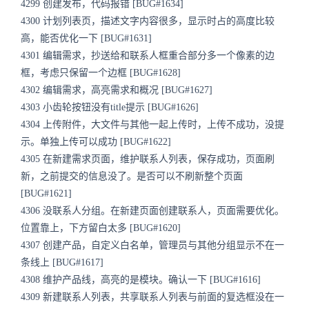
4299 创建发布，代码报错 [BUG#1634]
4300 计划列表页，描述文字内容很多，显示时占的高度比较
高，能否优化一下 [BUG#1631]
4301 编辑需求，抄送给和联系人框重合部分多一个像素的边
框，考虑只保留一个边框 [BUG#1628]
4302 编辑需求，高亮需求和概况 [BUG#1627]
4303 小齿轮按钮没有title提示 [BUG#1626]
4304 上传附件，大文件与其他一起上传时，上传不成功，没提
示。单独上传可以成功 [BUG#1622]
4305 在新建需求页面，维护联系人列表，保存成功，页面刷
新，之前提交的信息没了。是否可以不刷新整个页面
[BUG#1621]
4306 没联系人分组。在新建页面创建联系人，页面需要优化。
位置靠上，下方留白太多 [BUG#1620]
4307 创建产品，自定义白名单，管理员与其他分组显示不在一
条线上 [BUG#1617]
4308 维护产品线，高亮的是模块。确认一下 [BUG#1616]
4309 新建联系人列表，共享联系人列表与前面的复选框没在一