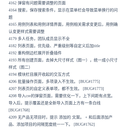
4162 弹窗有问题需要调整的页面
4164 搜索，保存搜索条件，显示在菜单栏会导致菜单换行的问
题
4165 用例列表和用例详情界面，用例相关需求变更后，用例确
认变更样式需要调整
4179 多人任务，团队成员显示不全
4182 列表页面，优先级、严重级别等自定义后加title
4192 重构侧边栏展开折叠插件
4193 所有创建页面，去掉大尺寸样式（图一），统一成小尺寸
样式（图二）
4194 模块栏目展开收起的交互方式
4206 批量操作页面，多项录入不生效。 [BUG#1775]
4207 列表页的自定义表单项，都不生效。 [BUG#1773]
4208 导入csv的弹窗页面，需要优化一下，上下间距有点宽。
导入后，提示覆盖还是全新导入页面上方有一条白线
[BUG#1768]
4209 无产品无项目时，提示 添加的 文案。 + 和后面添加产
品、添加项目的间隔宽度统一一下。 [BUG#1762]