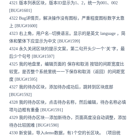
4321 版本列表区块，版本ID显示为1、2，统一为001、002
[BUG#1601]
4322 Bug详情页，解决操作没有图标，严重程度图标数字太靠
上 [BUG#1600]
4323 右上角，用户名--切换语言。显示的是英文 language ，简
体和繁体下应显示为中文 [BUG#1599]
4324 永久关闭区块的提示文案，第二句开头少一个‘关’字，最
后少个句号 [BUG#1597]
4325 我的地盘里，编辑页面的 保存和取消 按钮的间距宽度比
较宽，是否整个系统里统一一下保存和取消（返回）的间距宽
度 [BUG#1595]
4327 我的待办区块，添加待办成功后，跳转到区块底部
[BUG#1592]
4328 我的待办区块，点击待办名称，然后编辑，待办名称必填
项与边框有重叠 [BUG#1591]
4329 我的待办区块---添加新待办，页面高度没自动调整，添加
待办比较困难 [BUG#1590]
4330 新安装，导入demo数据，有1个空的长区块。（项目统