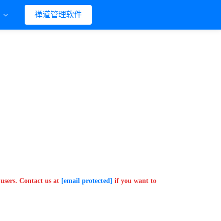
们
禅道管理软件
users. Contact us at
[email protected]
if you want to