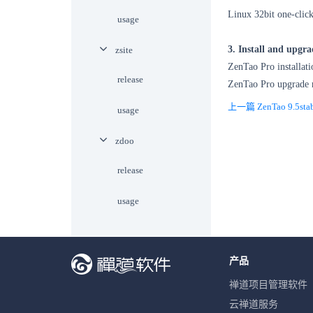
Linux 32bit one-click
usage
3. Install and upgra
zsite
ZenTao Pro installat
release
ZenTao Pro upgrade 
上一篇 ZenTao 9.5stable
usage
zdoo
release
usage
产品
禅道项目管理软件
云禅道服务