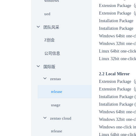
windows
Extension Package
Extension Packag
ued
Installation Packa
团队风采
Installation Pack
Windows 64bit one-cl
Z创会
Windows 32bit one-cl
Linux 64bit one-clic
公司信息
Linux 32bit one-clic
国际版
2.2 Local Mirror
zentao
Extension Package
Extension Packag
release
Installation Package
Installation Package
usage
Windows 64bit one-cl
zentao cloud
Windows 32bit one-cl
Windows one-click in
release
Linux 64bit one-click