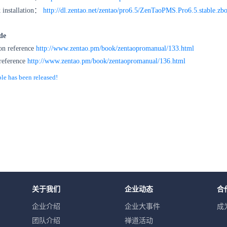
 installation：
http://dl.zentao.net/zentao/pro6.5/ZenTaoPMS.Pro6.5.stable.zbo
de
ion reference
http://www.zentao.pm/book/zentaopromanual/133.html
reference
http://www.zentao.pm/book/zentaopromanual/136.html
 has been released!
关于我们
企业动态
合
企业介绍
企业大事件
成
团队介绍
禅道活动