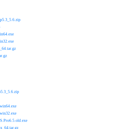
hp5.3_5.6.zip
p
win64.exe
win32.exe
_64.tar.gz
ar.gz
p5.3_5.6.zip
.win64.exe
.win32.exe
MS.Pro6.5.old.exe
x_64.tar.gz