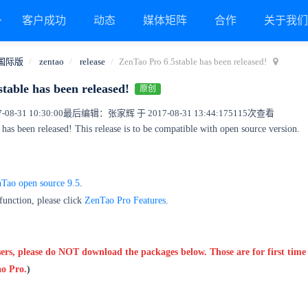
客户成功
动态
媒体矩阵
合作
关于我
国际版
zentao
release
ZenTao Pro 6.5stable has been released!
table has been released!
原创
8-31 10:30:00
最后编辑：张家辉 于 2017-08-31 13:44:17
5115次查看
has been released! This release is to be compatible with open source version.
Tao open source 9.5
.
function, please click
ZenTao Pro Features
.
rs, please do NOT download the packages below. Those are for first time 
o Pro.
)