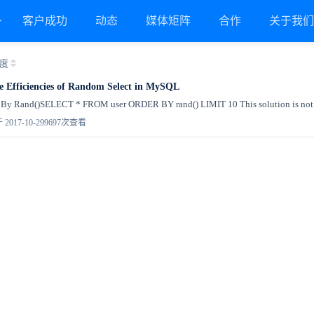
客户成功
动态
媒体矩阵
合作
关于我
度
e Efficiencies of Random Select in MySQL
der By Rand()SELECT * FROM user ORDER BY rand() LIMIT 10 This solution is not
2017-10-29
9697次查看