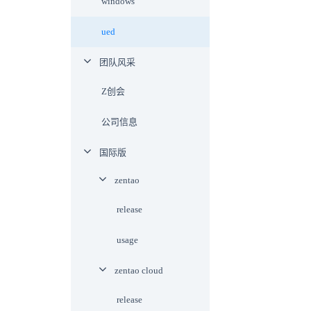
windows
ued
团队风采
Z创会
公司信息
国际版
zentao
release
usage
zentao cloud
release