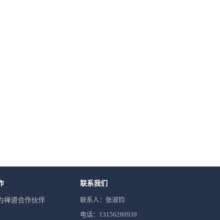
作
联系我们
联系人：张淑钧
为禅道合作伙伴
电话：13156280939