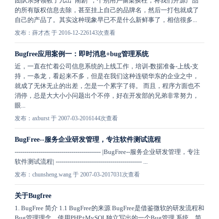
团队亲身领教了几出“闹剧”，个别用户偷梁换柱，将我们开源产品
的所有版权信息去除，甚至挂上自己的品牌名，然后一打包就成了
自己的产品了。其实这种现象早已不是什么新鲜事了，相信很多...
发布：薛才杰 于 2016-12-22
6143次查看
Bugfree应用案例一：即时消息+bug管理系统
近，一直在忙着公司信息系统的上线工作，培训-数据准备-上线-支
持，一条龙，看起来不多，但是在我们这种连锁华东的企业之中，
就成了无休无止的出差，怎是一个累字了得。 而且，程序方面也不
消停，总是大大小小问题出个不停，好在开发部的兄弟非常努力，
眼...
发布：axburst 于 2007-03-20
16144次查看
BugFree--服务企业研发管理，专注软件测试流程
-------------------------------------------- |BugFree--服务企业研发管理，专注
软件测试流程| -------------------------------------------- ...
发布：chunsheng.wang 于 2007-03-20
17031次查看
关于Bugfree
1. BugFree 简介 1.1 BugFree的来源 BugFree是借鉴微软的研发流程和
Bug管理理念，使用PHP+MySQL独立写出的一个Bug管理 系统。简