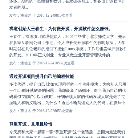
多多。期间的一些经验和教训，在此抛砖引玉，和各位开源软件开
发者的朋...
发布：潘仙芝 于 2016-12-24
9815次查看
禅道创始人王春生：为何做开源，开源软件怎么赚钱。
王春生，禅道项目管理创始人，2001年毕业于北京师范大学，先后
在多家互联网公司工作过。个人成长受开源软件的影响颇深，大学
时期就在几位老师的指引下接触Linux系统，工作后也尝试开源软件
的开发。2010年正式创业，专业来做企业开源管理软件的...
发布：潘仙芝 于 2016-12-24
10582次查看
通过开源项目提升自己的编程技能
多读代码，提升自己 比如实现同样的一个功能模块，为啥别人只用
一个for循环就解决的问题，我却嵌套了俩循环；而当我为自己的代
码看似”精简”引以为傲时，仔细研读人家的代码发现人家是做了过
滤输入和转义输出，为什么？通过不断阅读别人的代码，在膜拜中...
发布：薛才杰 于 2016-12-22
6653次查看
尊重开源，且用且珍惜
今天想和大家一起聊一聊“尊重开源”这个老话题，是因为最近我们