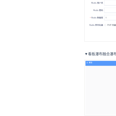
▼看板瀑布融合瀑