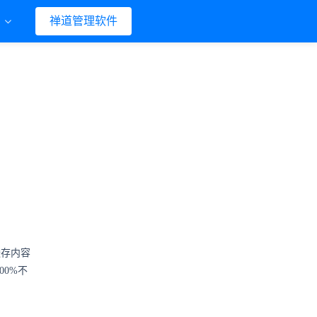
们
禅道管理软件
缓存内容
00%不