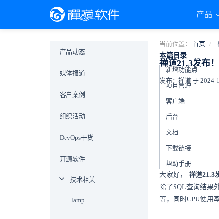
产品
当前位置：
首页
产品动态
本篇目录
禅道21.3发
新增功能点
媒体报道
发布：禅道 于 2024-12-
项目管理
客户案例
客户端
组织活动
后台
文档
DevOps干货
下载链接
开源软件
帮助手册
大家好，
禅道21.
技术相关
除了SQL查询结果
等，同时CPU使用率
lamp