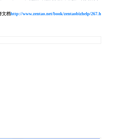
，参考文档
http://www.zentao.net/book/zentaobizhelp/267.h