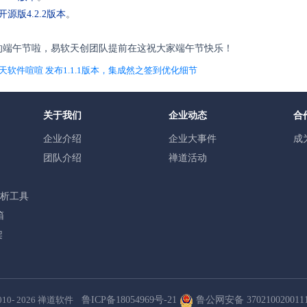
开源版
4.2.2版
本
。
的端午节啦，
易软天创团队提前在这祝大家端午节快乐！
天软件喧喧 发布1.1.1版本，集成然之签到优化细节
关于我们
企业动态
合
企业介绍
企业大事件
成
团队介绍
禅道活动
分析工具
箱
架
010- 2026
禅道软件
鲁ICP备18054969号-21
鲁公网安备 370210020011