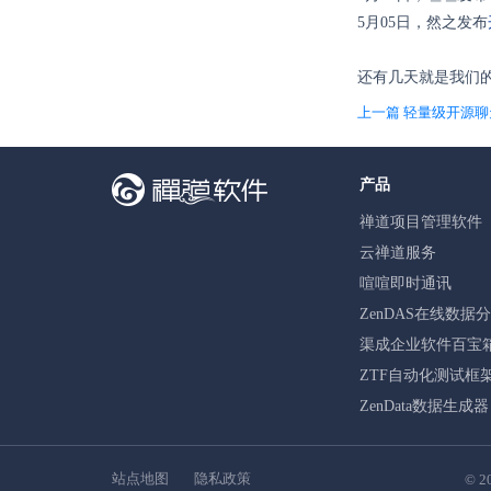
5月05日，然之发布
还有几天就是我们
上一篇 轻量级开源聊
产品
禅道项目管理软件
云禅道服务
喧喧即时通讯
ZenDAS在线数据
渠成企业软件百宝
ZTF自动化测试框
ZenData数据生成器
站点地图
隐私政策
© 2