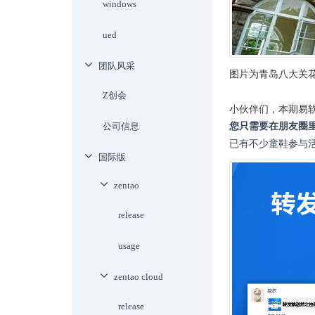
windows
ued
团队风采
图片为青岛八大关
Z创会
小伙伴们，本期易
公司信息
您只需要在朋友圈
已有不少童鞋参与
国际版
zentao
release
usage
zentao cloud
release