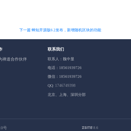
下一篇 蝉知开源版6.2发布，新增随机区块的功能
作
联系我们
联系人：魏中显
为禅道合作伙伴
电话：18561939726
微信：18561939726
QQ:
1746749398
北京、上海、深圳分部
8.6
10号