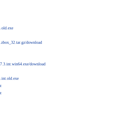
.old.exe
3.zbox_32.tar.gz/download
.7.3.int.win64.exe/download
.int.old.exe
z
z