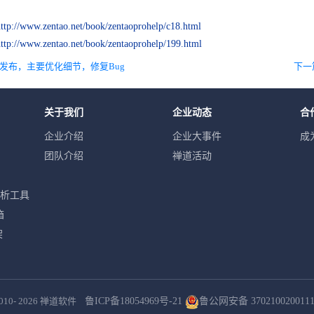
ttp://www.zentao.net/book/zentaoprohelp/c18.html
http://www.zentao.net/book/zentaoprohelp/199.html
版本发布，主要优化细节，修复Bug
下一
关于我们
企业动态
合
企业介绍
企业大事件
成
团队介绍
禅道活动
分析工具
箱
架
010- 2026
禅道软件
鲁ICP备18054969号-21
鲁公网安备 370210020011