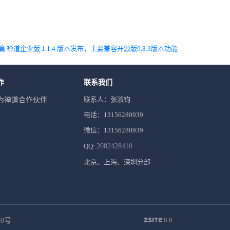
篇 禅道企业版 1.1.4 版本发布，主要兼容开源版9.8.3版本功能
作
联系我们
联系人：张淑钧
为禅道合作伙伴
电话：13156280939
微信：13156280939
QQ:
2082428410
北京、上海、深圳分部
8.6
10号