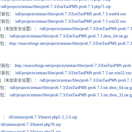
：
/sdl/projects/zentao/files/pro6.7.3/ZenTaoPMS.pro6.7.3.php71.zip
键安装包：
/sdl/projects/zentao/files/pro6.7.3/ZenTaoPMS.pro6.7.3.win64.exe
键安装包：
/sdl/projects/zentao/files/pro6.7.3/ZenTaoPMS.pro6.7.3.win32.exe
安装包（未加安全设置）：
/sdl/projects/zentao/files/pro6.7.3/ZenTaoPMS.pro6.7.3
安装包：
/sdl/projects/zentao/files/pro6.7.3/ZenTaoPMS.pro6.7.3.zbox_64.tar.gz
安装包：
http://sourceforge.net/projects/zentao/files/pro6.7.3/ZenTaoPMS.pro6.7.
键安装包：
http://sourceforge.net/projects/zentao/files/pro6.7.3/ZenTaoPMS.pro6
键安装包：
/sdl/projects/zentao/files/pro6.7.3/ZenTaoPMS.pro6.7.3.int.win32.exe
安装包（未加安全设置）：
/sdl/projects/zentao/files/pro6.7.3/ZenTaoPMS.pro6.7.3
安装包：
/sdl/projects/zentao/files/pro6.7.3/ZenTaoPMS.pro6.7.3.int.zbox_64.tar.g
安装包：
/sdl/projects/zentao/files/pro6.7.3/ZenTaoPMS.pro6.7.3.int.zbox_32.tar.g
6）：
/dl/zentao/pro6.7.3/bizext.php5.3_5.6.zip
：
/dl/zentao/pro6.7.3/bizext.php70.zip
：
/dl/zentao/pro6.7.3/bizext.php71.zip