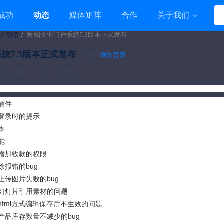
成功
动态
媒体矩阵
合作
关于我们
品动态
蝉知企业门户系统7.3版本正式发布
统7.3版本正式发布
转贴：
蝉知官网
9-06 09:31:00
8223次查看
插件
登录时的提示
本
能
增加收款的权限
报错的bug
上传图片失败的bug
幻灯片引用素材的问题
html方式编辑保存后不生效的问题
产品库存数量不减少的bug