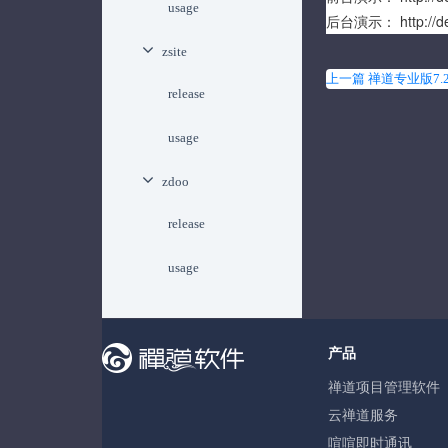
usage
后台演示：
http://
zsite
上一篇 禅道专业版7.
release
usage
zdoo
release
usage
产品
禅道项目管理软件
云禅道服务
喧喧即时通讯