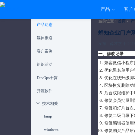
产品
客户
当前位置：
首页
产
产品动态
蝉知企业门户系
媒体报道
发布：薛才杰 于 2018-0
客户案例
一、修改记录
兼容微信小程序
组织活动
优化黑名单用户
优化在线升级脚
DevOps干货
区块恢复删除功
开源软件
后台权限维护中
修复会员批量删除
技术相关
修复幻灯片首次
修复二级目录下
lamp
修复编辑器使用
windows
修复购买产品后