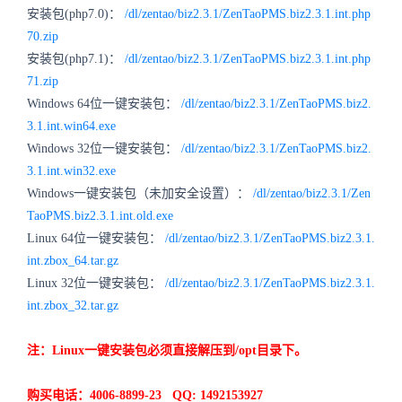
安装包(php7.0)：
/dl/zentao/biz2.3.1/ZenTaoPMS.biz2.3.1.int.php
70.zip
安装包(php7.1)：
/dl/zentao/biz2.3.1/ZenTaoPMS.biz2.3.1.int.php
71.zip
Windows 64位一键安装包：
/dl/zentao/biz2.3.1/ZenTaoPMS.biz2.
3.1.int.win64.exe
Windows 32位一键安装包：
/dl/zentao/biz2.3.1/ZenTaoPMS.biz2.
3.1.int.win32.exe
Windows一键安装包（未加安全设置）：
/dl/zentao/biz2.3.1/Zen
TaoPMS.biz2.3.1.int.old.exe
Linux 64位一键安装包：
/dl/zentao/biz2.3.1/ZenTaoPMS.biz2.3.1.
int.zbox_64.tar.gz
Linux 32位一键安装包：
/dl/zentao/biz2.3.1/ZenTaoPMS.biz2.3.1.
int.zbox_32.tar.gz
注：Linux一键安装包必须直接解压到/opt目录下。
购买电话：4006-8899-23 QQ: 1492153927