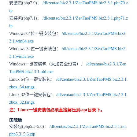
安装包(php7.0)：
/dl/zentao/biz2.3.1/ZenTaoPMS.biz2.3.1.php70.z
ip
安装包(php7.1)：
/dl/zentao/biz2.3.1/ZenTaoPMS.biz2.3.1.php71.z
ip
Windows 64位一键安装包：
/dl/zentao/biz2.3.1/ZenTaoPMS.biz2.
3.1.win64.exe
Windows 32位一键安装包：
/dl/zentao/biz2.3.1/ZenTaoPMS.biz2.
3.1.win32.exe
Windows一键安装包（未加安全设置）：
/dl/zentao/biz2.3.1/Zen
TaoPMS.biz2.3.1.old.exe
Linux 64位一键安装包：
/dl/zentao/biz2.3.1/ZenTaoPMS.biz2.3.1.
zbox_64.tar.gz
Linux 32位一键安装包：
/dl/zentao/biz2.3.1/ZenTaoPMS.biz2.3.1.
zbox_32.tar.gz
注：Linux一键安装包必须直接解压到/opt目录下。
国际版
安装包(php5.3-5.6)：
/dl/zentao/biz2.3.1/ZenTaoPMS.biz2.3.1.int.
php5.3_5.6.zip