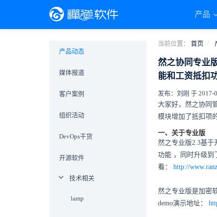
产品
当前位置：
首页
产品动态
然之协同专业版
媒体报道
能和工资抵扣
发布：刘刚 于 2017-08-
客户案例
大家好，然之协同
组织活动
模块增加了抵扣项的
一、关于专业版
DevOps干货
然之专业版2.3基
功能
，同时升级到了
开源软件
看：
http://www.ran
技术相关
然之专业版是加密软
lamp
demo演示地址：
ht