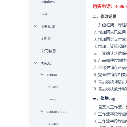
windows
购买电话：4006-88
ued
二、修改记录
升级框架，增强
团队风采
增加阿米巴应用
Z创会
增加同步支付宝
增加工资抵扣的
公司信息
工资确认之后保
产品模块增加搜
国际版
优化进销存产品
zentao
完善进销存相关
售后模块详情页
release
售后模块放开客
三、修复bug
usage
自定义工作流，
zentao cloud
工作流字段增加
工作流字段增加
release