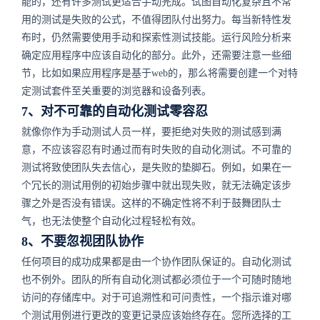
能的，还有许多测试更适合手动完成。试图自动化复杂且不常
用的测试是失败的公式，不值得团队付出努力。每当新特性发
布时，仍然需要使用手动和探索性测试技能。运行风险分析来
确定应用程序中应该自动化的部分。此外，还需要注意一些细
节，比如如果应用程序是基于web的，那么将需要创建一个对特
定测试套件至关重要的浏览器和设备列表。
7、对不可靠的自动化测试零容忍
就像你作为手动测试人员一样，要拒绝对失败的测试感到满
意，不应该容忍有时通过而有时失败的自动化测试。不可靠的
测试将致使团队失去信心，是失败的垫脚石。例如，如果在一
个冗长的测试用例的初始步骤中就出现失败，就无法确定该步
骤之外是否没有错误。这样的不确定性将不利于鼓舞团队士
气，也无法使整个自动化过程轻松有效。
8、不要忽视团队协作
任何项目的成功成果都是由一个协作团队保证的。自动化测试
也不例外。团队的所有自动化测试都必须位于一个可随时随地
访问的存储库中。对于可追溯性和可问责性，一个指示谁对哪
个测试用例进行更改的变更记录应该始终存在。您所选择的工