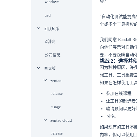
金？
windows
ued
“自动化测试能提
个或多个工具授权的价格。
团队风采
我们同意 Randa
Z创会
向他们展示对自动
公司信息
要，不要隐瞒自动
挑战 2：选择并
因为种种原因，许
国际版
想工具、工具集覆
zentao
如果在怎样使用工
release
参加在线课程
让工具的制造者
usage
聘请顾问以更好
外包
zentao cloud
如果现有的工具不
release
内容，但可以使用