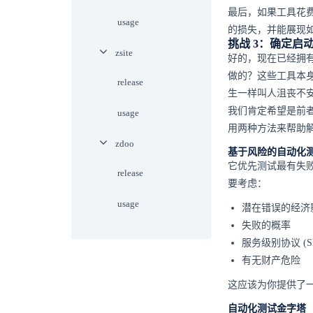
最后，如果工具花
usage
的损失，并能展现
挑战 3：确定启
zsite
好的，现在已经拥
做的？这些工具本
release
生一样叫人沮丧不
我们肯定希望是前
usage
用两种方法来帮助
zdoo
基于风险的自动化
它优先测试最有失
release
要考虑：
usage
潜在错误的经济
失败的概率
服务级别协议 (S
有无财产危险
这应该为你提供了
自动化测试金字塔