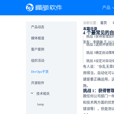
产品
当前位置：
首页
产品动态
本篇目录
4 个最常见的
挑战 1获得管理层
媒体报道
发布：李晓琳 于 2021-1
挑战 2选择并使用
客户案例
挑战 3确定启动策
组织活动
挑战 4设定对自动
有人说：“杂乱无
DevOps干货
用得当，自动化可
键是要正确运用，
开源软件
施。
挑战 1：获得管
技术相关
跟任何公司部门一
和技术两方面的优
lamp
错误等），但是测