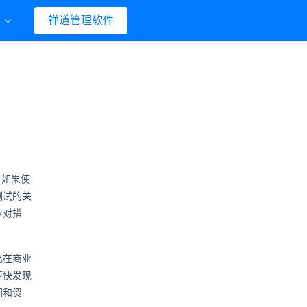
们
禅道管理软件
。如果使
测试的关
应对措
化在商业
更快发现
间和资