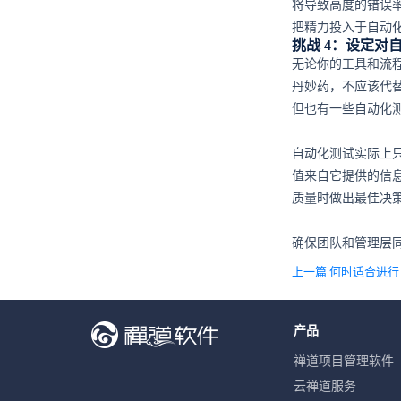
将导致高度的错误率
把精力投入于自动
挑战 4：设定对
无论你的工具和流
丹妙药，不应该代
但也有一些自动化
自动化测试实际上
值来自它提供的信
质量时做出最佳决
确保团队和管理层
上一篇 何时适合进
产品
禅道项目管理软件
云禅道服务