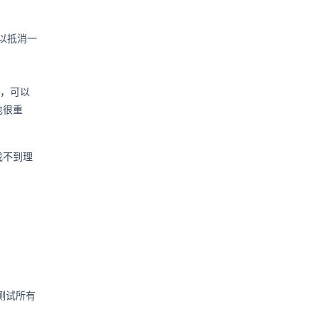
以抵消一
的，可以
也很重
找不到理
测试所有