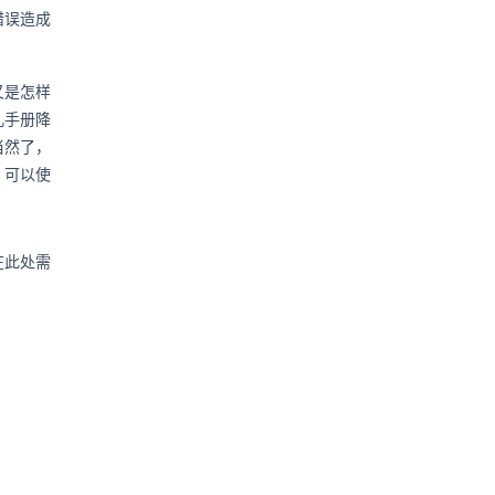
错误造成
又是怎样
儿手册降
当然了，
。可以使
在此处需