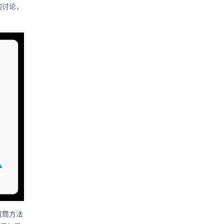
的讨论，
蛋筒方法