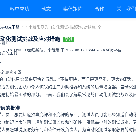
客户成功
动态
媒体矩阵
合作
关于我
DevOps干货
4 个最常见的自动化测试挑战及应对措施
自动化测试挑战及应对措施
原创
的批准
1-16 09:00:00
最后编辑：李晓琳 于 2022-08-17 13:44:40
7834次查看
合适的工具
略
化的现实期望
章的自动化只会带来更快的混乱。”不仅更快，而且是更严重、更大的混乱
以成为测试团队中令人惊叹的生产力助推器和系统的质量增强器。自动化
这是初始最困难的部分。下面，我们会了解最常见的自动化测试挑战以及
理层的批准
样，员工总要知道预算允许和不允许的东西。测试人员可能已经知道自动
势（缩短上市时间、增加测试覆盖度和准确性、降低每小时的测试成本、
试人员怎样说服财务部门和软件开发负责人，为自动化测试争取必要的时