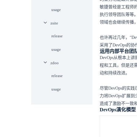
敏捷曾经是工程师
usage
执行领导团队等等。
领域也会继续传播，比
zsite
release
也许再过几年，“D
采用了DevOps
usage
运用内部平台团队
DevOps从根本
zdoo
程和工具，但是还
动和持续改进。
release
尽管DevOps的
usage
力将DevOps扩
造成了激励不一致
DevOps演化模型