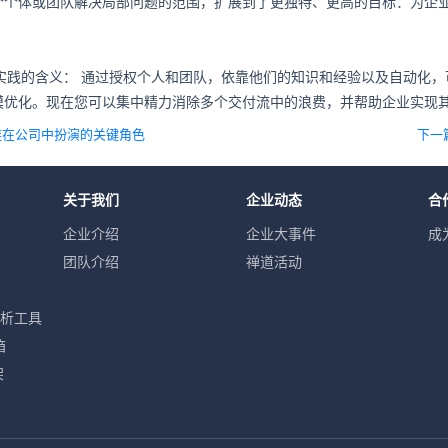
个个体或团队解决局部问题的范围，扩展到了更独特、更高的目标：为企
ps实践的含义： 通过授权个人和团队，依靠他们的知识和经验以及自动化
模优化。现在您可以集中精力消除多个交付流中的浪费，并帮助企业实现
工具链在公司中扮演的关键角色
下一篇
关于我们
企业动态
合
企业介绍
企业大事件
成
团队介绍
禅道活动
分析工具
箱
架