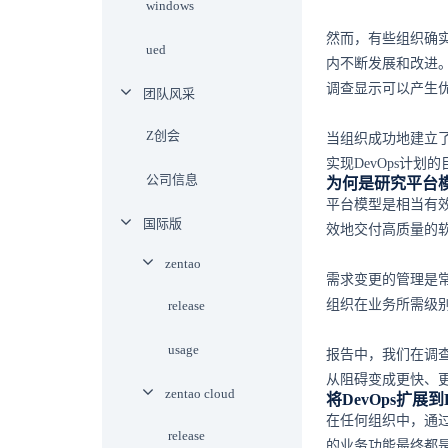
windows
然而，有些组织确实
ued
内不断发展和改进。
调查显示可以产生优
团队风采
Z创会
当组织成功地建立
实现DevOps计
公司信息
为何是研究平台
平台模型是相当有
国际版
效地交付高质量的
zentao
需求变更的管理是
组织在业务所需级
release
usage
报告中，我们在调查
从阻碍变成更快、
zentao cloud
将DevOps扩展到
在任何组织中，通
release
的业务功能最终都