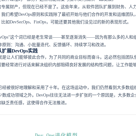
的专属财产，但现在已经不是了。这些年来，从软件团队扩展到财务、人
我们希望DevOps原则和实践除了最初开始与他们合作的开发和运维团队
如DevSecOps、FinOps，可能还要其他我们没见过的新的表现形式。
evOps”这个词已经是老生常谈——甚至逐渐消失——因为有那么多的人和
的协作原则：沟通、小批量迭代、反馈循环、持续学习和改进。
扩展DevOps实践
上讲就是让人们能够彼此合作，为了共同的商业目标而奋斗。这必然包括团队
需要经常进行对话来解决组织内部阻碍良好发展的结构性问题，让工作能
实践已经被很好地理解和采用了十年。在这场运动中，我们仍然看到大多数组
展到少数成功领域之外。DevOps往往无法进一步扩张的一个原因是，大多数
和缺乏责任感，这使得合作无法推进。