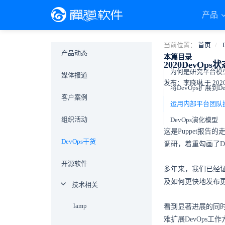
产品
当前位置：
首页
产品动态
本篇目录
2020DevOps
媒体报道
发布：李晓琳 于 2020-1
将DevOps扩展到D
客户案例
运用内部平台团队扩
组织活动
DevOps演化模型
这是Puppet报
DevOps干货
调研，着重勾画了D
开源软件
多年来，我们已经证
及如何更快地发布
技术相关
lamp
看到显著进展的同
难扩展DevOps