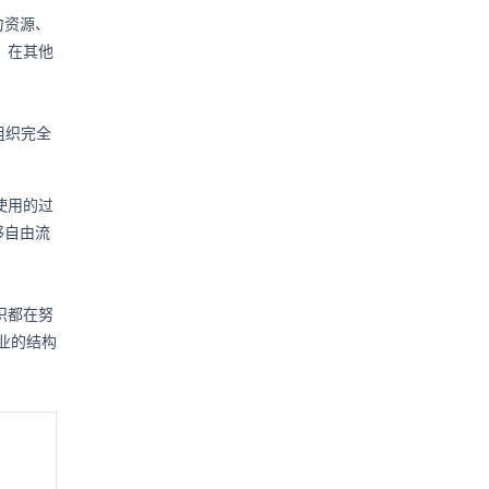
力资源、
，在其他
组织完全
使用的过
够自由流
织都在努
企业的结构