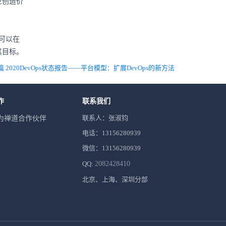
业创造价
，可以在
其目标。
 2020DevOps状态报告——平台模型：扩展DevOps的新方法
作
联系我们
联系人：张淑钧
为禅道合作伙伴
电话：13156280939
微信：13156280939
QQ:
2082428410
北京、上海、深圳分部