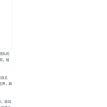
化团队的
之前，组
的自主
边界，超
段，自动