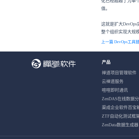
化已经超越了为单
值。
这就是扩大DevO
整个组织实现大规
上一篇 DevOps
产品
禅道项目管理软件
云禅道服务
喧喧即时通讯
ZenDAS在线数据
渠成企业软件百宝
ZTF自动化测试框
ZenData数据生成器