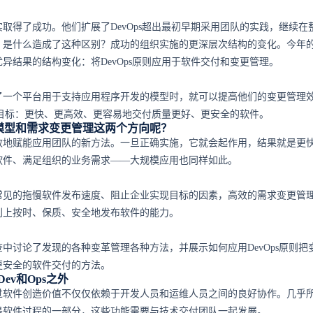
取得了成功。他们扩展了DevOps超出最初早期采用团队的实践，继续在
是什么造成了这种区别？成功的组织实施的更深层次结构的变化。今年的De
异结果的结构变化：将DevOps原则应用于软件交付和变更管理。
了一个平台用于支持应用程序开发的模型时，就可以提高他们的变更管理
划的目标：更快、更高效、更容易地交付质量更好、更安全的软件。
模型和需求变更管理这两个方向呢？
效地赋能应用团队的新方法。一旦正确实施，它就会起作用，结果就是更
软件、满足组织的业务需求——大规模应用也同样如此。
常见的拖慢软件发布速度、阻止企业实现目标的因素，高效的需求变更管
别上按时、保质、安全地发布软件的能力。
中讨论了发现的各种变革管理各种方法，并展示如何应用DevOps原则把
更安全的软件交付的方法。
Dev和Ops之外
过软件创造价值不仅仅依赖于开发人员和运维人员之间的良好协作。几乎
是软件过程的一部分，这些功能需要与技术交付团队一起发展。