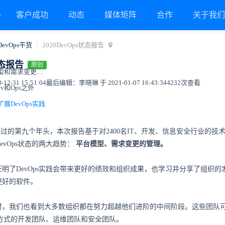
客户成功
动态
媒体矩阵
合作
关于我
DevOps干货
2020DevOps状态报告
状态报告
原创
为何是研究平台模型和需求变更管理这两个方向呢？
2-31 15:51:04
最后编辑：李晓琳 于 2021-01-07 16:43:34
4232次查看
ev和Ops之外
展DevOps实践
告的走过的第九个年头，本次报告基于对2400名IT、开发、信息安全行业的技
evOps状态的两大趋势：
平台模型、需求变更的管理。
明了DevOps实践会带来更好的绩效和组织成果，也学习并分享了组织的
更好的软件。
时，我们也看到大多数组织都在努力超越他们进阶的中间阶段。这些团队
工作方式的开发团队、运维团队和安全团队。