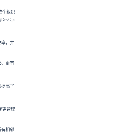
整个组织
vOps
效率，并
快、更有
理提高了
变更管理
所有相邻