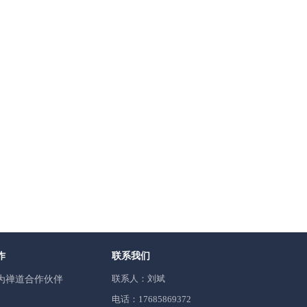
作
联系我们
联系人：刘斌
为禅道合作伙伴
电话：17685869372