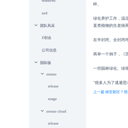
windows
样。
ued
绿化养护工作，温
团队风采
某类植物的生老病
Z创会
在半封闭、全封闭
公司信息
再举一个例子，《
国际版
一些园林绿化、绿
zentao
“很多人为了逃避
release
上一篇 雄安新区？
usage
zentao cloud
release