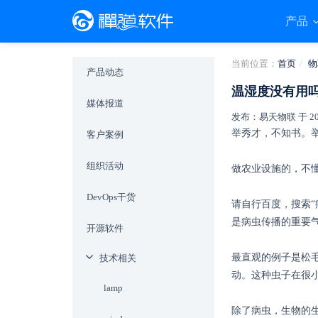
产品
当前位置：
首页
物
产品动态
温湿度没有用
媒体报道
发布：易天物联 于 2019-
举秀才，不知书。
客户案例
组织活动
做农业设施的，不
DevOps干货
请自行百度，搜索“
是病虫传播的重要
开源软件
最直观的例子是松
技术相关
动。这种虫子在很
lamp
除了病虫，生物的