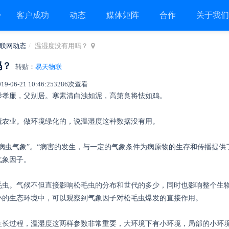
客户成功
动态
媒体矩阵
合作
关于我
联网动态
温湿度没有用吗？
吗？
转贴：
易天物联
06-21 10:46:25
3286次查看
举孝廉，父别居。寒素清白浊如泥，高第良将怯如鸡。
懂农业。做环境绿化的，说温湿度这种数据没有用。
病虫气象”。“病害的发生，与一定的气象条件为病原物的生存和传播提供
气象因子。
毛虫。气候不但直接影响松毛虫的分布和世代的多少，同时也影响整个生
小的生态环境中，可以观察到气象因子对松毛虫爆发的直接作用。
生长过程，温湿度这两样参数非常重要，大环境下有小环境，局部的小环