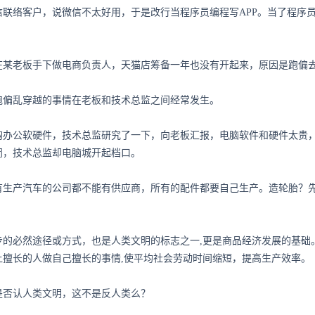
联络客户，说微信不太好用，于是改行当程序员编程写APP。当了程序员
在某老板手下做电商负责人，天猫店筹备一年也没有开起来，原因是跑偏去
跑偏乱穿越的事情在老板和技术总监之间经常发生。
购办公软硬件，技术总监研究了一下，向老板汇报，电脑软件和硬件太贵
闭，技术总监却电脑城开起档口。
有生产汽车的公司都不能有供应商，所有的配件都要自己生产。造轮胎？先
的必然途径或方式，也是人类文明的标志之一,更是商品经济发展的基础。
让擅长的人做自己擅长的事情,使平均社会劳动时间缩短，提高生产效率。
是否认人类文明，这不是反人类么？