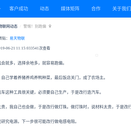
客户成功
动态
媒体矩阵
合作
关于我
物联网动态
警惕！别跑偏
转贴：
易天物联
06-21 11:15:03
3541次查看
机会就多，选择余地多，就容易跑偏。
，自己学着养猪养鸡养鸭种菜，最后饭店关门，成了农场主。
汽车这种工具很关键，必须要自己生产，于是改行造汽车。
珠太贵，我自己也会做，于是改行做灯珠。做灯珠时，说材料太贵，于是改
己研究电源。下一步很可能改行做电感电阻。