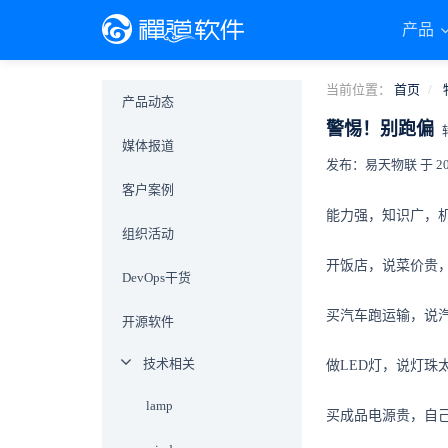
产品
当前位置：
首页
产品动态
警惕！别跑偏
媒体报道
发布：易天物联 于 2019-
客户案例
能力强，知识广，
组织活动
开饭店，说菜价贵
DevOps干货
买汽车跑运输，说
开源软件
技术相关
做LED灯，说灯
lamp
买成品电源贵，自