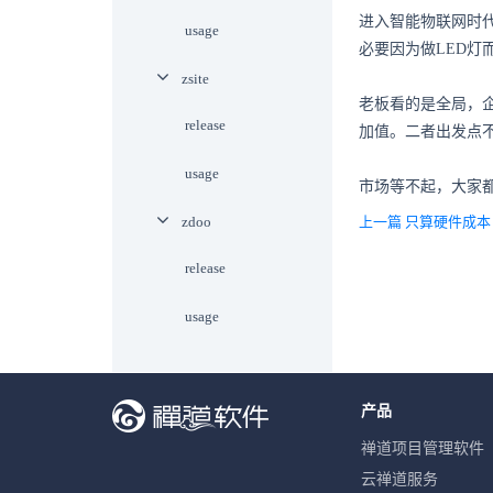
进入智能物联网时
usage
必要因为做LED灯
zsite
老板看的是全局，
release
加值。二者出发点
usage
市场等不起，大家
zdoo
上一篇 只算硬件成本
release
usage
产品
禅道项目管理软件
云禅道服务