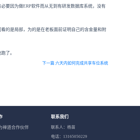
必要因为做ERP软件而从无到有研发数据库系统，没有
们看的是局部，为的是在老板面前证明自己的含金量和附
抢跑了。
下一篇 六天内如何完成共享车位系统
作
联系我们
联系人：杨苗
为禅道合作伙伴
电话：13165050229