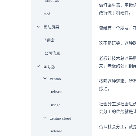
windows
做灯饰生意，用微信
改行做手机硬件。
ued
团队风采
曾经有一个朋友，
Z创会
这不是玩笑，这种
公司信息
老板让技术总监采
来，老板的公司倒
国际版
zentao
按照这种逻辑，所
炼油。
release
社会分工是社会进步
usage
会分工的优势就是
zentao cloud
否认社会分工，就
release