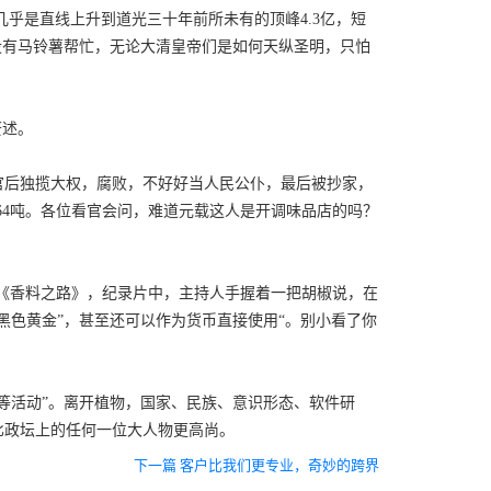
几乎是直线上升到道光三十年前所未有的顶峰4.3亿，短
是没有马铃薯帮忙，无论大清皇帝们是如何天纵圣明，只怕
赘述。
官后独揽大权，腐败，不好好当人民公仆，最后被抄家，
的64吨。各位看官会问，难道元载这人是开调味品店的吗？
片《香料之路》，纪录片中，主持人手握着一把胡椒说，在
黑色黄金”，甚至还可以作为货币直接使用“。别小看了你
等活动”。离开植物，国家、民族、意识形态、软件研
比政坛上的任何一位大人物更高尚。
下一篇 客户比我们更专业，奇妙的跨界