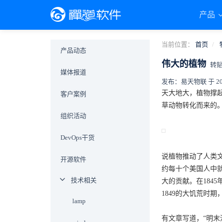
产品
当前位置：
首页
产品动态
伟大的植物
转
媒体报道
发布：易天物联 于 2019-
天大地大，植物撑
客户案例
草动物转化而来的
组织活动
DevOps干货
说植物推动了人类文
开源软件
约每十个美国人中
技术相关
大的贡献。在184
1849的大饥荒时
lamp
有文章写道，“明