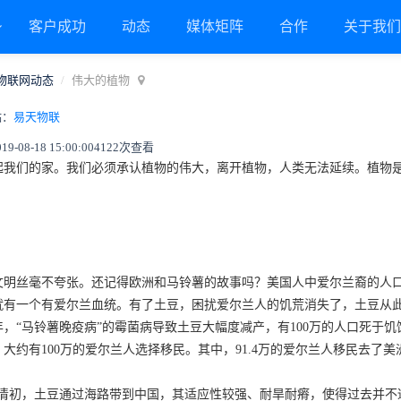
客户成功
动态
媒体矩阵
合作
关于我
物联网动态
伟大的植物
贴：
易天物联
08-18 15:00:00
4122次查看
起我们的家。我们必须承认植物的伟大，离开植物，人类无法延续。植物
。
明丝毫不夸张。还记得欧洲和马铃薯的故事吗？美国人中爱尔兰裔的人口数
就有一个有爱尔兰血统。有了土豆，困扰爱尔兰人的饥荒消失了，土豆从此
5年，“马铃薯晚疫病”的霉菌病导致土豆大幅度减产，有100万的人口死于饥
期，大约有100万的爱尔兰人选择移民。其中，91.4万的爱尔兰人移民去
末清初，土豆通过海路带到中国，其适应性较强、耐旱耐瘠，使得过去并不