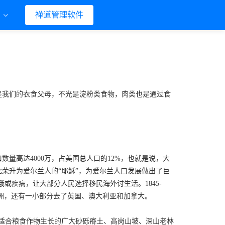
们
禅道管理软件
是我们的衣食父母，不光是淀粉类食物，肉类也是通过食
量高达4000万，占美国总人口的12%，也就是说，大
荣升为爱尔兰人的“耶稣”，为爱尔兰人口发展做出了巨
饿或疾病，让大部分人民选择移民海外讨生活。1845-
了美洲，还有一小部分去了英国、澳大利亚和加拿大。
适合粮食作物生长的广大砂砾瘠土、高岗山坡、深山老林