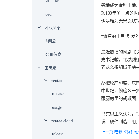
windows
等地成为宜种土地。
短100年多一点的
ued
也是难为无米之炊”
团队风采
“疯狂的土豆”引
Z创会
最近热播的网剧《
公司信息
史书记载，“仅胡椒
弄这么多胡椒干啥
国际版
zentao
胡椒原产印度、东
中世纪，偷这么一
release
家厨房里的胡椒面
usage
马克思主义认为，
zentao cloud
发、硬件制造、用
上一篇 电影《疯狂
release