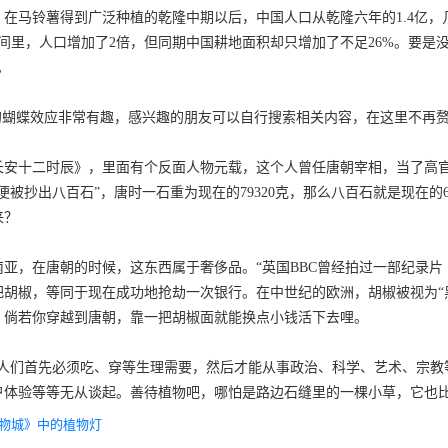
在马铃薯得到广泛种植的乾隆中期以后，中国人口从乾隆六年的1.4亿，
时间里，人口增加了2倍，但同期中国耕地面积却只增加了不足26%。要
。
发的蝴蝶效应非常有趣，感兴趣的朋友可以自行搜索相关内容，在这里不再
长安十二时辰》，里面有个反面人物元载，这个人曾任唐朝宰相，当了高
便被抄出八百石”，唐时一石重为现在的79320克，那么八百石就是现在
来？
南亚，在唐朝的时候，这东西属于奢侈品。“英国BBC曾经拍过一部纪录
把胡椒，等同于现在成功地抢劫一次银行。在中世纪的欧洲，胡椒被视为“
，倘若你穿越到唐朝，靠一把胡椒面就能换点小钱活下去哩。
“人们首先必须吃、穿等生理需要，然后才能从事政治、科学、艺术、宗教
户体验等等无从谈起。善待植物吧，哪怕是路边石缝里的一棵小草，它也
动物城》中的植物灯