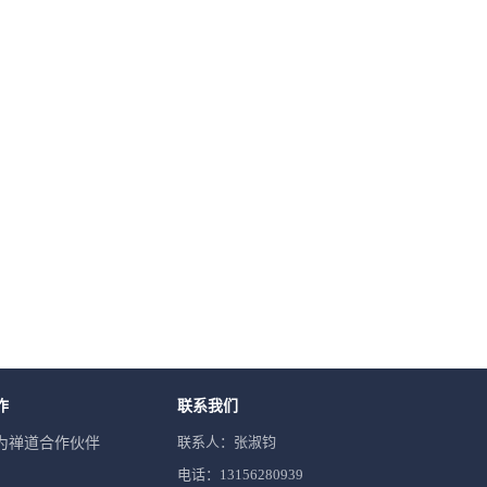
作
联系我们
联系人：张淑钧
为禅道合作伙伴
电话：13156280939