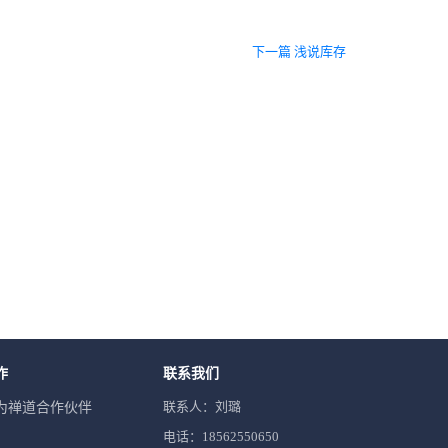
下一篇 浅说库存
作
联系我们
联系人：刘璐
为禅道合作伙伴
电话：18562550650