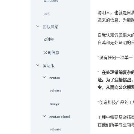
windows
聪明人，也就是自
ued
递来的信息，为能
团队风采
自我认知偏差很大
Z创会
自鸣和无处证明的
公司信息
“没有任何一项单
国际版
“
在处理错综复杂
zentao
险。为了迎接挑战
令，从而向公众解
release
“创造科技产品的
usage
zentao cloud
工程中需要复杂精
在他们所学专业领
release