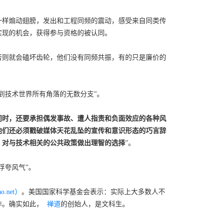
一样煽动翅膀，发出和工程同频的震动，感受来自同类传
实现的机会，获得参与资格的被认同。
否则就会磕坏齿轮，他们没有同频共振，有的只是廉价的
到技术世界所有角落的无数分支”。
同时，还要承担偶发事故、遭人指责和负面效应的各种风
他们还必须戳破媒体天花乱坠的宣传和意识形态的巧言辞
，对与技术相关的公共政策做出理智的选择
”。
浮夸风气”。
o.net）
。美国国家科学基金会表示：实际上大多数人不
作。确实如此，
禅道
的创始人，是文科生。