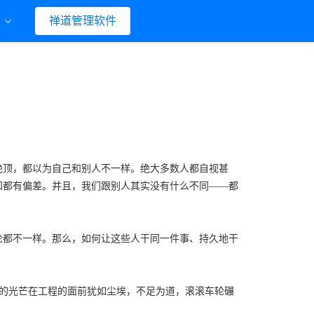
们
禅道管理软件
绝顶，都以为自己和别人不一样。绝大多数人都自视甚
知都有偏差。并且，我们跟别人其实没有什么不同——都
论都不一样。那么，如何让这些人干同一件事、持久地干
的光芒在工程的面前犹如尘埃，不足为道，滚滚车轮碾