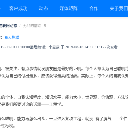
客户成功
动态
媒体矩阵
合作
关于我
物联网动态
无尽的前沿
贴：
易天物联
08-19 11:00:00
最后编辑：李露露 于 2019-08-16 14:52:31
5177次查看
同、被关注，有点事情就发朋友圈是最好的证明。每个人都认为自己聪明
都认为自己的付出最多，应该获得最高的报酬。实际上，每个人的自我认
立的个体，自我认知程度、知识水平、能力大小、世界观、价值观、方法
就是我们所要讨论的话题——工程学。
怎么鲜明，能力再怎么出众，一旦进入某项工程，就没
有了脾气——个性
个性标榜。