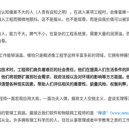
我认知偏差不大的人（人贵有自知之明），在进入某项工程时，会像蜜蜂
融入工程而微微地颤抖。这不是服从，也不是屈尊，而是自我价值可以被
的人，能力不大，脾气不小，在复杂的工程系统里，需要大量的润滑油，
自尊。
一工作能够涵盖、哪怕只是概述像工程学这样丰富多彩的领域，它拥有伸展
的技术时，工程师们肩负着艰巨的社会责任，他们在提高人们生活条件的
，他们将视野扩展到社会需求、政府法规以及对环境的影响等方方面面。
释清楚各种现实因素，帮助人们评估相关的重要性、掂量风险、权衡利弊
工程师一面宏观应用大局，一面功夫入微，摒弃文人空抛主义、虚谈玄理等
微的管理工具链。最接近我们软件和物联网工程师的是
“禅道”（www.zenta
域从业。许多拥有理工科学历的人，往往从事管理或者中学教育之类的工