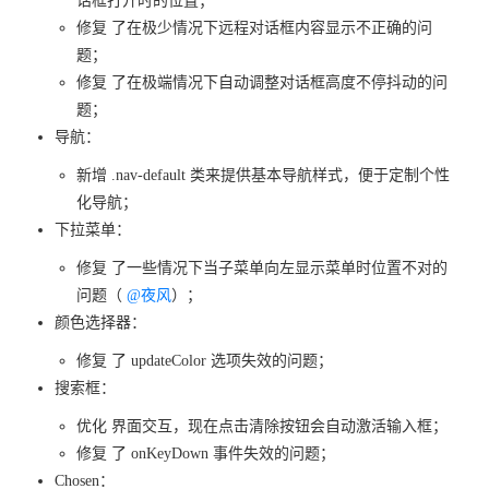
话框打开时的位置；
修复 了在极少情况下远程对话框内容显示不正确的问
题；
修复 了在极端情况下自动调整对话框高度不停抖动的问
题；
导航：
新增 .nav-default 类来提供基本导航样式，便于定制个性
化导航；
下拉菜单：
修复 了一些情况下当子菜单向左显示菜单时位置不对的
问题（
@夜风
）；
颜色选择器：
修复 了 updateColor 选项失效的问题；
搜索框：
优化 界面交互，现在点击清除按钮会自动激活输入框；
修复 了 onKeyDown 事件失效的问题；
Chosen：