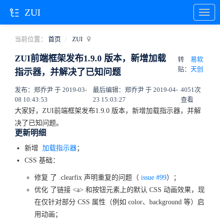
ZUI
当前位置：
首页
ZUI
ZUI前端框架发布1.9.0 版本，新增加载
转
易软
贴：
天创
指示器，并解决了已知问题
发布：郑乔尹 于 2019-03-
最后编辑：郑乔尹 于 2019-04-
4051次
08 10:43:53
23 15:03:27
查看
大家好，ZUI前端框架发布1.9.0 版本，新增加载指示器，并解
决了已知问题。
更新明细
新增
加载指示器
；
CSS 基础：
修复 了 .clearfix 声明重复的问题（
issue #99
）；
优化 了链接 <a> 和按钮元素上的默认 CSS 动画效果，现
在仅针对部分 CSS 属性（例如 color、background 等）启
用动画；