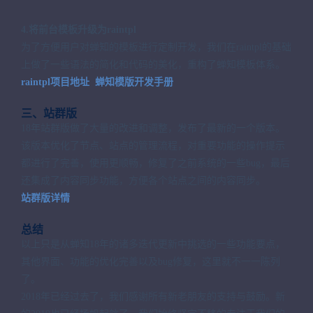
4.将前台模板升级为raintpl
为了方便用户对蝉知的模板进行定制开发，我们在raintpl的基础
上做了一些语法的简化和代码的美化，重构了蝉知模板体系。
raintpl项目地址
蝉知模版开发手册
三、站群版
18年站群版做了大量的改进和调整，发布了最新的一个版本。
该版本优化了节点、站点的管理流程，对重要功能的操作提示
都进行了完善，使用更顺畅，修复了之前系统的一些bug，最后
还集成了内容同步功能，方便各个站点之间的内容同步。
站群版详情
总结
以上只是从蝉知18年的诸多迭代更新中挑选的一些功能要点，
其他界面、功能的优化完善以及bug修复，这里就不一一陈列
了。
2018年已经过去了，我们感谢所有新老朋友的支持与鼓励。新