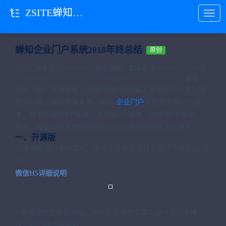
ZSITE蝉知门户
当前位置：
首页
ZSITE蝉知门户
蝉知企业门户系统2018年终总结
原创
发布：薛才杰 于 2019-01-
最后编辑：李露露 于 2020-02-
3793次
25 10:10:00
17 16:25:56
查看
时光飞逝，岁月如梭，转眼间我们已经踏入崭新的2019年。回
顾2018年，我们硕果累累，蝉知
企业门户
系统共发布13个版
本，其中开源版8个版本、专业版4个版本、站群版1个版本。
在此，我们与您共同回顾与见证2018年蝉知的成长与进步。
一、开源版
1. 集成微信h5支付功能，支持在手机浏览器里面打开微信app支
付。
微信H5详细说明
2.集成百度熊掌号功能，蝉知系统里的文章内容一键同步推
送，助力移动端搜索。