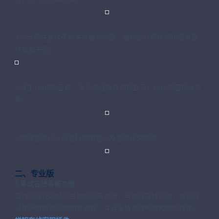
3.设计模块整体架构进行重新调整，重构设计模块的功能界面
样式和布局。
4.增加Tab切换区块，多个类目板块切换显示，优化界面布局效
果。
5.内容置顶可以设置标题加粗以及置顶结束时间。
二、专业版
1.集成在线客服功能
支持访客在网站前台发起聊天会话，与客服在线沟通，客服可
以使用喧喧客户端回复访客，并且支持文件传输和图片传输。