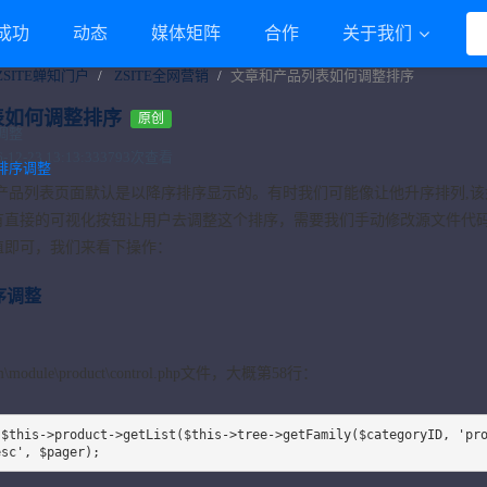
成功
动态
媒体矩阵
合作
关于我们
ZSITE蝉知门户
ZSITE全网营销
文章和产品列表如何调整排序
表如何调整排序
原创
调整
2-23 13:13:33
3793次查看
排序调整
产品列表页面默认是以降序排序显示的。有时我们可能像让他升序排列,该
有直接的可视化按钮让用户去调整这个排序，需要我们手动修改源文件代
值即可，我们来看下操作：
序调整
module\product\control.php文件，大概第58行：
esc', $pager);