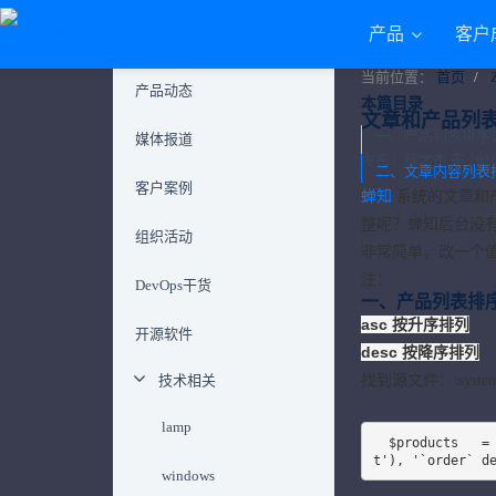
产品
客户
当前位置：
首页
产品动态
本篇目录
文章和产品列
一、产品列表排序
媒体报道
发布：薛才杰 于 2016-1
二、文章内容列表
客户案例
蝉知
系统的文章和
整呢？蝉知后台没
组织活动
非常简单，改一个
注：
DevOps干货
一、产品列表排
asc 按升序排列
开源软件
desc 按降序排列
技术相关
找到源文件：\system\
lamp
  $products   = $this->product->getList($this->tree->getFamily($categoryID, 'produc
t'), '`order` d
windows