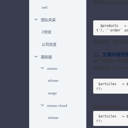
将后面的desc改为as
ued
团队风采
  $products   = $this->product->getList($this->tree->getFamily($categoryID, 'produc
t'), '`order` a
Z创会
保持即可，然后去
公司信息
二、文章内容列
国际版
和产品模块一样的
找到目录：\system\mo
zentao
release
 $articles   = $this->article->getList('article', $families, 'addedDate_desc', $page
r);
usage
zentao cloud
将后面的addedDate_d
 $articles   = $this->article->getList('article', $families, 'addedDate_asc', $page
release
r);