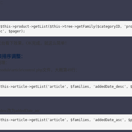
c：
sc', $pager);
天台看下效果，OK完成，就这么简单！
表排序调整：
道理：
dule\article\control.php文件，大概第49行：
esc改为addedDate_asc