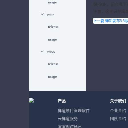
usage
保持OK，前台看下
注意，这里只是简
zsite
上一篇 蝉知发布5.
release
usage
zdoo
release
usage
产品
关于我们
禅道项目管理软件
企业介绍
云禅道服务
团队介绍
喧喧即时通讯