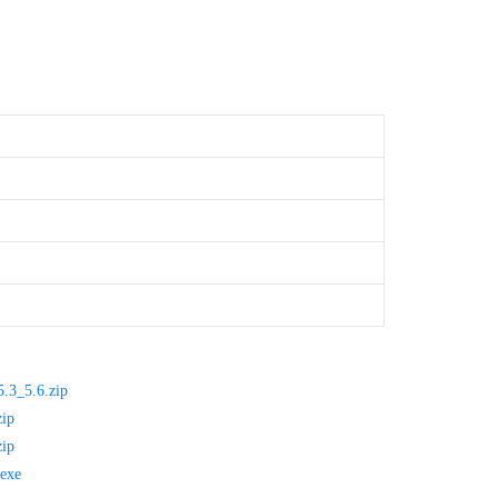
5.3_5.6.zip
zip
zip
.exe