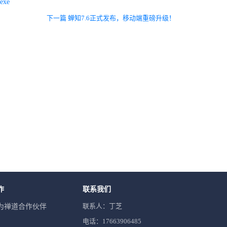
.exe
下一篇 蝉知7.6正式发布，移动端重磅升级！
作
联系我们
联系人：丁芝
为禅道合作伙伴
电话：17663906485