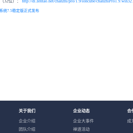
包（32位）：
http://dl.zentao.net/chanzhi/pro/1.9/ioncube/chanzhiPro1.9.win32
系统7.5稳定版正式发布
关于我们
企业动态
合
企业介绍
企业大事件
成
团队介绍
禅道活动