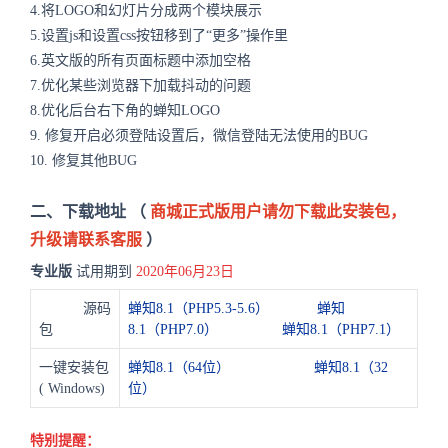
4.将LOGO和幻灯片分成两个模块展示
5.设置js和设置css按钮移到了“更多”操作里
6.英文版的所有页面标题中添加空格
7.优化某些浏览器下加载抖动的问题
8.优化后台右下角的蝉知LOGO
9. 修复开启必须登陆设置后，微信登陆无法使用的BUG
10. 修复其他BUG
二、下载地址 （
商城
正式版用户请勿下载此安装包，
升级请联系客服
）
专业版
试用期到
2020年06月23日
源码
蝉知8.1（PHP5.3-5.6）
蝉知
包
8.1（PHP7.0）
蝉知8.1（PHP7.1）
一键安装包
蝉知8.1（64位）
蝉知8.1（32
(
Windows
)
位）
特别提醒：