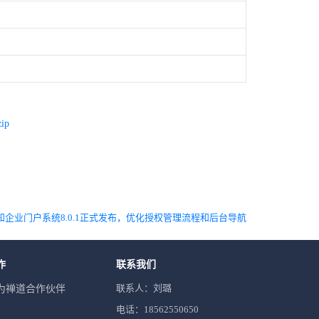
zip
知企业门户系统8.0.1正式发布，优化授权管理流程和后台导航
作
联系我们
联系人：刘璐
为禅道合作伙伴
电话：18562550650