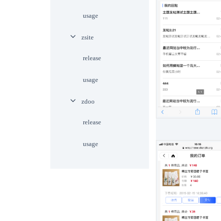
usage
zsite
release
usage
zdoo
release
usage