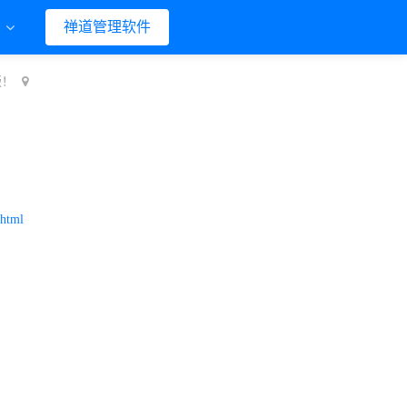
们
禅道管理软件
版！
.html