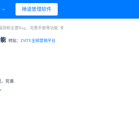
们
禅道管理软件
后台漏洞和主要Bug，完善手册等功能
功能
转贴：
ZSITE全网营销平台
洞，完善
，