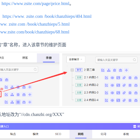
：
https://www.zsite.com/page/price.html
。
：
https://www.
zsite.com
/book/chanzhieps/404.html
www.
zsite.com
/book/chanzhieps/5.html
www.zsite.com/book/chanzhieps/68.html
“章”名称，进入该章节的维护页面
为“//cdn.chanzhi.org/XXX”