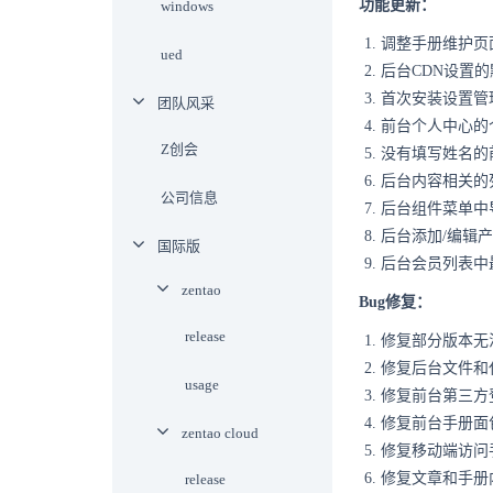
功能更新：
windows
调整手册维护页
ued
后台CDN设置的默认地
首次安装设置管
团队风采
前台个人中心的
Z创会
没有填写姓名的
后台内容相关的
公司信息
后台组件菜单中
后台添加/编辑
国际版
后台会员列表中
zentao
Bug修复：
release
修复部分版本无
修复后台文件和
usage
修复前台第三方
修复前台手册面
zentao cloud
修复移动端访问
修复文章和手册
release