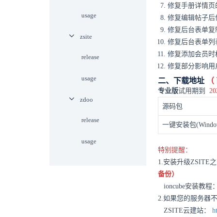
修复手册详情页
usage
修复编辑帖子后
修复后台表单复
zsite
修复后台表单列
修复添加会员时
release
修复部分影响用
usage
二、下载地址
（
专业版
试用期到
2
zdoo
源码包
release
一键安装包(Windo
usage
特别提醒：
1.安装升级ZSIT
备份）
ioncube安装教程
2.如果您的服务器
ZSITE云建站：
h