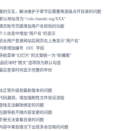
面的交互，解决维护子章节后需要再逐级点开目录的问题
址改为“//cdn.chanzhi.org/XXX”
理员账号页面增加用户名校验的功能
个人信息中增加“用户名”的显示
前台用户登录网站后网页右上角显示“用户名”
列表增加编号（ID）字段
导航菜单“幻灯片”的文案统一为“轮播图”
产品区块时“图文”选项改为默认勾选
最后登录时间显示完整的年份
法正常升级到最新版本的问题
代码漏洞，增加强制性文件验证流程
登陆无法解除绑定的问题
包屑导航不随内容变更的问题
手册无法查看目录的问题
内容中某些情况下出现多余空格的问题