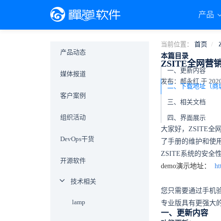
产品
当前位置：
首页
产品动态
本篇目录
ZSITE全网营
一、更新内容
媒体报道
发布：郝永红 于 2020-1
客户案例
三、相关文档
组织活动
四、界面展示
大家好，ZSITE
DevOps干货
了手册的维护和使
ZSITE系统的安
开源软件
demo演示地址：
ht
技术相关
您只需要通过手机验
lamp
专业版具有更强大
一、更新内容