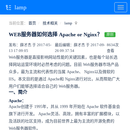
lamp
当前位置：
首页
技术相关
lamp
WEB服务器如何选择 Apache or Nginx？
原创
发布：薛才杰 于 2017-05-
最后编辑：薛才杰 于 2017-09-
8634次
13 17:09:05
26 09:37:54
查看
Web
服务器是直接影响网站性能的关键因素，也是每个站长选
择网站运营环境时必然考虑的问题。目前
Web
服务器市场产品
众多，最为主流和代表性的当属
Apache
、
Nginx
以及微软的
IIS
。本文目的是通过
Apache
和
Nginx
进行对比，从而帮助广大
用户们能够选择适合自己的
Web
服务器。
一、简介
Apache
：
Apache
创建于
1995
年，并从
1999
年开始在
Apache
软件基金会
旗下进行开发。
Apache
灵活、高效，拥有丰富的扩展模块，以
及活跃的社区支持，成为目前世界上最为主流的开源免费的
Web
服务器软件。