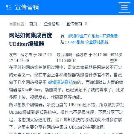
宣传营销
当前位置：
首页
企业管理
宣传营销
网站如何集成百度
转
蝉知企业门户系统 - 开源免费
贴：
CMS系统|企业建站系统
UEditor编辑器
发布：薛才杰 于 2017-06-
最后编辑：薛才杰 于 2017-06-
4975次
17 14:48:40
16 10:08:19
查看
在平时的网站维护使用过程中，富文本编辑器是网站必不可少
的元素之一。现在市面上各种编辑器功能设计参差不齐，自己
做了几个网站都是用
蝉知建站系统
做的，而蝉知默认内置的编
辑器是KindEditor，功能简单，已经满足不了我的需求了，比如
多图上传、视频发布、代码高亮等功能。
所以想换个编辑器，听说百度的
UEditro
还不错，所以就打算把
UEditor
集成到蝉知系统中。操作也不是很麻烦，下面分享下过
程，考虑到大家通用性，设计蝉知系统的改动我就不过多讲解
了，这里主要分享在网站中集成
UEditor
的主要流程。