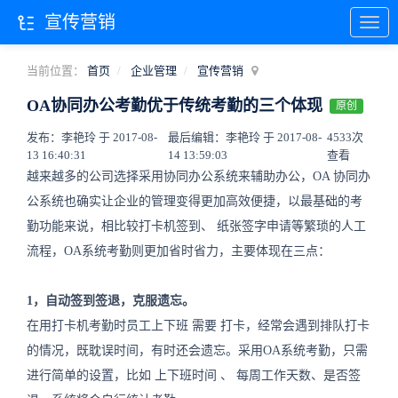
宣传营销
当前位置：
首页
企业管理
宣传营销
OA协同办公考勤优于传统考勤的三个体现
原创
发布：李艳玲 于 2017-08-
最后编辑：李艳玲 于 2017-08-
4533次
13 16:40:31
14 13:59:03
查看
越来越多的公司选择采用协同办公系统来辅助办公，OA
协同办
公系统也确实让企业的管理变得更加高效便捷，以最基础的考
勤功能来说，相比较打卡机签到、
纸张签字申请等繁琐的人工
流程，OA系统考勤则更加省时省力，主要体现在三点：
1，自动签到签退，克服遗忘。
在用打卡机考勤时员工上下班
需要
打卡，经常会遇到排队打卡
的情况，既耽误时间，有时还会遗忘。采用OA系统考勤，只需
进行简单的设置，比如
上下班时间
、
每周工作天数、是否签