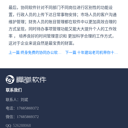
最后，协同软件针对不同部门不同岗位进行区别性的功能设
置，行政人员的上传下达日常事物安排；市场人员的客户沟通
维护管理；财务人员的账目管理都在软件中以更加高效合理的
方式呈现，同时待办事项管理功能又能大大提升个人的工作效
率
，
培养良好的时间管理意识和
更加科学合理的工作方式，
这对于企业来说自然是最宝贵的财富。
上一篇 终身免费的协同办公软件——然之
下一篇 十年建站老司机带你十分钟搭建网站
联系我们
联系人：刘斌
电话：17685869372
微信：17685869372
QQ:
526288068