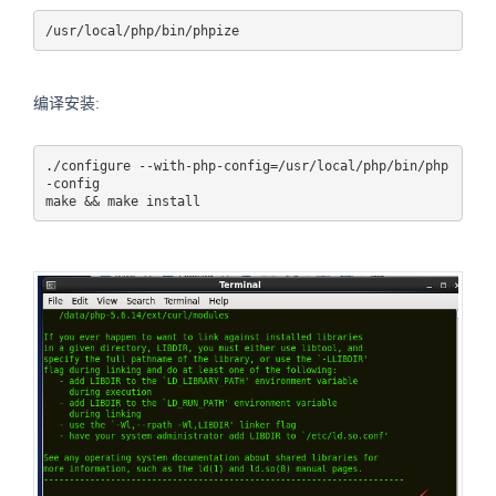
/usr/local/php/bin/phpize
编译安装:
./configure --with-php-config=/usr/local/php/bin/php
-config

make && make install