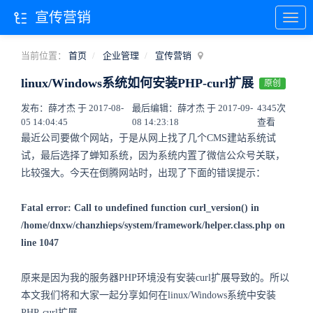
宣传营销
当前位置：
首页
企业管理
宣传营销
linux/Windows系统如何安装PHP-curl扩展
原创
发布：薛才杰 于 2017-08-
最后编辑：薛才杰 于 2017-09-
4345次
05 14:04:45
08 14:23:18
查看
最近公司要做个网站，于是从网上找了几个CMS建站系统试
试，最后选择了蝉知系统，因为系统内置了微信公众号关联，
比较强大。今天在倒腾网站时，出现了下面的错误提示：
Fatal error: Call to undefined function curl_version() in
/home/dnxw/chanzhieps/system/framework/helper.class.php on
line 1047
原来是因为我的服务器PHP环境没有安装curl扩展导致的。所以
本文我们将和大家一起分享如何在linux/Windows系统中安装
PHP-curl扩展。