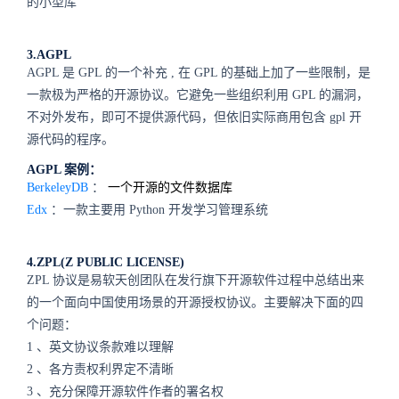
的小型库
3.AGPL
AGPL
是
GPL
的一个补充
,
在
GPL
的基础上加了一些限制，是
一款极为严格的开源协议。它避免一些组织利用
GPL
的漏洞，
不对外发布，即可不提供源代码，但依旧实际商用包含
gpl
开
源代码的程序。
AGPL
案例：
BerkeleyDB
：
一个开源的文件数据库
Edx
：一款主要用
Python
开发学习管理系统
4.ZPL(Z PUBLIC LICENSE)
ZPL
协议是易软天创团队在发行旗下开源软件过程中总结出来
的一个面向中国使用场景的开源授权协议。主要解决下面的四
个问题：
1
、英文协议条款难以理解
2
、各方责权利界定不清晰
3
、充分保障开源软件作者的署名权