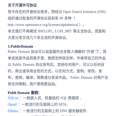
关于开源许可协议
现今存在的开源协议很多，而经过
Open Source Initiative (OSI)
组织通过批准的开源协议目前有
80
多种（
http://www.opensource.org/licenses/alphabetical
）。
本文我们不再阐述
BSD,GPL, LGPL,MIT
等主流协议，而是和
大家分享交流几个非主流的开源协议。
1.PublicDomain
Public Domain
协议可以说是最符合多数人理解的“开源”了，简
单说就是作品到我手里，我想怎样就怎样。作者将自己的作品
以
Public Domain
协议发布后，其他任何用户，可以以任何目
的，商业或非商业性的方式，以任何方式，复制，修改，发
布，使用，编译，销售或分发该作品。
Public Domain
对用户没
有任何限制，用户使用更自由。
Publi Domain
案例：
SQLite
：一款嵌入式、轻量级的
SQL
数据库
;
Qmail
：一款流行的互联网上的
MTA;
Djbdns
：一款流行的互联网上的
DNS
服务器软件
;