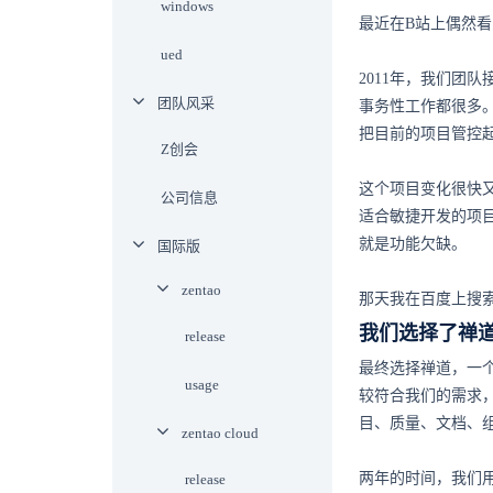
windows
最近在B站上偶然
ued
2011年，我们团
团队风采
事务性工作都很多
把目前的项目管控
Z创会
这个项目变化很快
公司信息
适合敏捷开发的项
就是功能欠缺。
国际版
zentao
那天我在百度上搜
我们选择了禅
release
最终选择禅道，一
usage
较符合我们的需求
目、质量、文档、
zentao cloud
两年的时间，我们
release