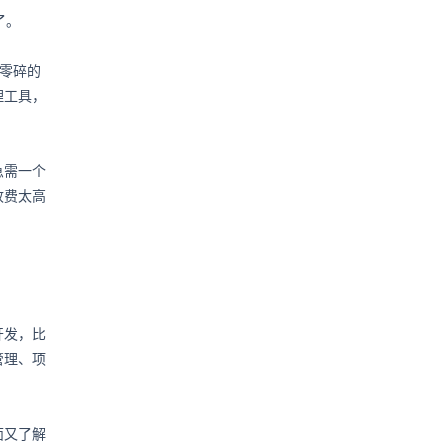
了。
多零碎的
理工具，
急需一个
收费太高
开发，比
管理、项
面又了解