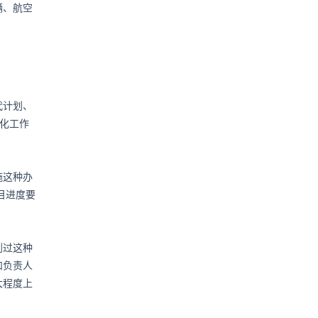
辆、航空
代计划、
量化工作
施这种办
目
进度要
到过这种
和负责人
大程度上