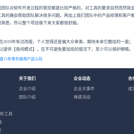
们团队对软件开发过程的管控都是比较严格的，对工具的要求自然而然就
工具的确会帮助团队解决很多问题。再加上我们团队中的产品经理和客户都
很熟悉，所以整个项目做下来大家都很舒服。
在2019年有过改版，个人觉得还是偏大众审美，期待未来它酷炫的一面；
可以提供【夜间模式】，在不可避免要加班的情况下，至少可以保护眼睛。
道15年骨灰级用户这么玩
关于我们
企业动态
合
企业介绍
企业大事件
成
团队介绍
禅道活动
分析工具
箱
架