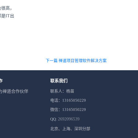
会很高，
是IT出
下一篇 禅道项目管理软件解决方案
作
联系我们
联系人：杨苗
为禅道合作伙伴
电话：13165050229
微信：13165050229
QQ:
2692096539
北京、上海、深圳分部