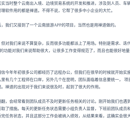
其实当时整个云南出入境、边境贸易系统的开发和推进，涉及到人员、车
管理软件用的都是禅道。不得不说，它帮了很多中小企业的大忙。
后，我们又接到了一个云南旅游APP的项目，当然也是用禅道做的。
，但对我们来说不算复杂，反而很多功能都派上了用场。特别是需求、迭
这块的功能对我们来说帮助很大，让很多工作变得规范了，而且也能很好地
相信今年年初很多公司都经历了远程办公，但我们在很早的时候就开始实
队里有几个工程师在口岸，另外几个在昆明，团队面临着信息要统一，
项
题。禅道的出现对于我们来说很及时，起到了很大的作用。
翻翻，会经常看到团队成员不及时更新任务相关的讨论。刚开始我们也遇
采取了措施。每天的更新任务状态需要小组负责人监督，下班前团队成员
新完任务状态，并且这部分工作会被纳入绩效，从结果来看，这确实会很