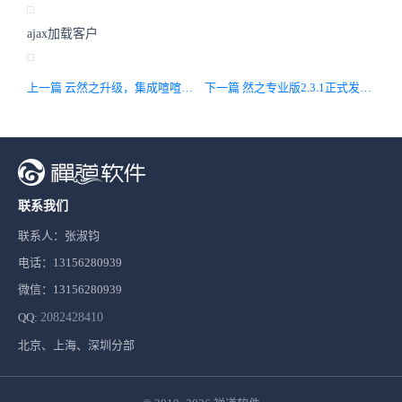
ajax加载客户
上一篇 云然之升级，集成喧喧，升级框架，增强程序安全
下一篇 然之专业版2.3.1正式发布，主要兼容开源版4.5.stable
联系我们
联系人：张淑钧
电话：13156280939
微信：13156280939
QQ:
2082428410
北京、上海、深圳分部