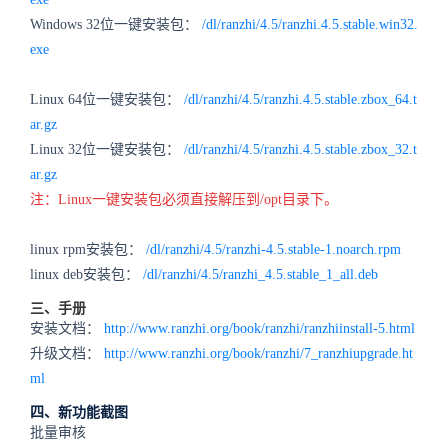
Windows 32位一键安装包：
/dl/ranzhi/4.5/ranzhi.4.5.stable.win32.
exe
Linux 64位一键安装包：
/dl/ranzhi/4.5/ranzhi.4.5.stable.zbox_64.t
ar.gz
Linux 32位一键安装包：
/dl/ranzhi/4.5/ranzhi.4.5.stable.zbox_32.t
ar.gz
注：Linux一键安装包必须直接解压到/opt目录下。
linux rpm安装包：
/dl/ranzhi/4.5/ranzhi-4.5.stable-1.noarch.rpm
linux deb安装包：
/dl/ranzhi/4.5/ranzhi_4.5.stable_1_all.deb
三、手册
安装文档：
http://www.ranzhi.org/book/ranzhi/ranzhiinstall-5.html
升级文档：
http://www.ranzhi.org/book/ranzhi/7_ranzhiupgrade.ht
ml
四、新功能截图
批量审核