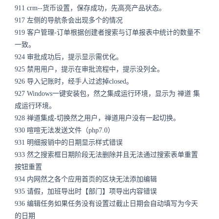
911
crm
--货币设置，保存成功，先高亮产品状态。
917
左侧的导航条会出现多个的情况
919
客户管理-订单根据创建者搜索与订单报表中统计的数量不
一致。
924
审批成功后，提示显示需优化。
925
禁用用户，提示在审批流程中，提示没列全。
926
导入记账时，经手人过滤掉closed。
927
Windows一键安装包，然之集成运行环境，显示为
禅道
集
成运行环境。
928
禅道集成-切换然之用户，禅道用户没有一起切换。
930
喧喧无法发送文件（php7.0）
931
明细报销中的日期显示样式错误
933
然之搜索框日期阶段无法删除并且无法通过搜索表单重置
按钮重置
934
内网然之各个应用首页的区块无法添加编辑
935
请假，加班导出时【部门】项导出内容错误
936
编辑任务如果任务没有设置过截止日期会自动填写为今天
的日期