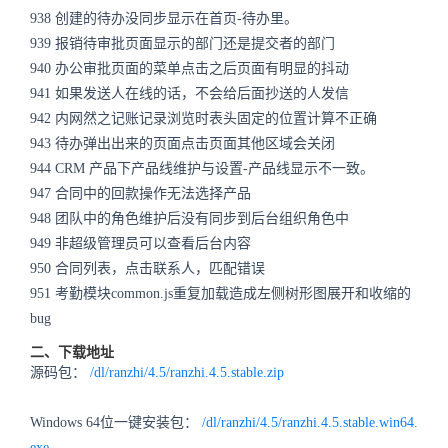
938
创建的待办没同步显示在首页-待办里。
939
报销待审批页面显示的部门还是提交者的部门
940
办公审批页面的菜单点击之后页面有明显的抖动
941
如果发送人在线的话，不会给后面抄送的人发信
942
内网然之记账记录浏览时表头固定的位置计算不正确
943
待办弹出出来的页面点击页面其他区域会关闭
944
CRM 产品下产品线维护与设置-产品线显示不一致。
947
合同中的回款操作无法选择产品
948
团队中的角色维护后没有同步到后台组织角色中
949
非超级管理员可以查看后台内容
950
合同列表，点击联系人，匹配错误
951
考勤模块common.js重复加载造成左侧树形图展开和收缩的
bug
二、下载地址
源码包：
/dl/ranzhi/4.5/ranzhi.4.5.stable.zip
Windows 64位一键安装包：
/dl/ranzhi/4.5/ranzhi.4.5.stable.win64.
exe