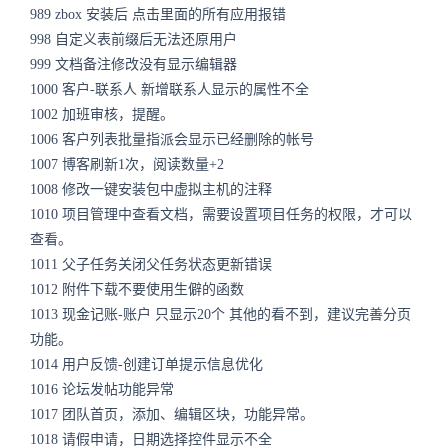
989
zbox 安装后 点击里面的所有应用报错
998
自定义表前缀后无法还原用户
999
文档备注修改没有显示编辑器
1000
客户-联系人 新增联系人显示的属性不全
1002
加班审核，提醒。
1006
客户列表批量指派会显示已经删除的帐号
1007
博客刷新1次，阅读数量+2
1008
修改一键安装包中虚拟主机的注释
1010
项目管理中查看文档，需要设置项目任务的权限，才可以
查看。
1011
父子任务关闭父任务状态更新错误
1012
附件下载不要使用生僻的函数
1013
现金记账-账户 只显示20个 其他的看不到，建议完善分页
功能。
1014
用户反馈-创建订单提示信息优化
1016
论坛发帖功能异常
1017
团队首页，添加、编辑区块，功能异常。
1018
请假申请，日期选择控件显示不全