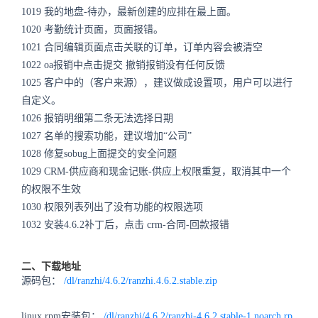
1019
我的地盘-待办，最新创建的应排在最上面。
1020
考勤统计页面，页面报错。
1021
合同编辑页面点击关联的订单，订单内容会被清空
1022
oa报销中点击提交 撤销报销没有任何反馈
1025
客户中的（客户来源），建议做成设置项，用户可以进行
自定义。
1026
报销明细第二条无法选择日期
1027
名单的搜索功能，建议增加“公司”
1028
修复sobug上面提交的安全问题
1029
CRM-供应商和现金记账-供应上权限重复，取消其中一个
的权限不生效
1030
权限列表列出了没有功能的权限选项
1032
安装4.6.2补丁后，点击
crm
-合同-回款报错
二、下载地址
源码包：
/dl/ranzhi/4.6.2/ranzhi.4.6.2.stable.zip
linux rpm安装包：
/dl/ranzhi/4.6.2/ranzhi-4.6.2.stable-1.noarch.rp