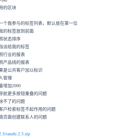
用的区块
一个我参与的标签列表，默认放在第一位
我的标签放到前面
照状态排序
指派给我的标签
照行业的报表
照产品线的报表
果是公共客户加以标识
人管理
增加2000
导航更多按钮重叠的问题
除不了的问题
客户检索标签不起作用的问题
情页面创建联系人的问题
2.3/ranzhi.2.3.zip