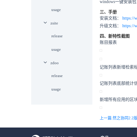
windows一键安装
usage
三、手册
安装文档：
https://
zsite
升级文档：
https://
release
四、新特性截图
账目报表
usage
zdoo
记账列表新增检索
release
记账列表底部统计
usage
新增所有应用的区
上一篇 然之协同2.