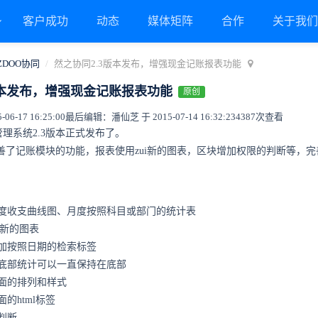
客户成功
动态
媒体矩阵
合作
关于我
ZDOO协同
然之协同2.3版本发布，增强现金记账报表功能
版本发布，增强现金记账报表功能
原创
6-17 16:25:00
最后编辑：潘仙芝 于 2015-07-14 16:32:23
4387次查看
理系统2.3版本正式发布了。
完善了记账模块的功能，报表使用zui新的图表，区块增加权限的判断等，完
度收支曲线图、月度按照科目或部门的统计表
i新的图表
加按照日期的检索标签
底部统计可以一直保持在底部
面的排列和样式
的html标签
判断