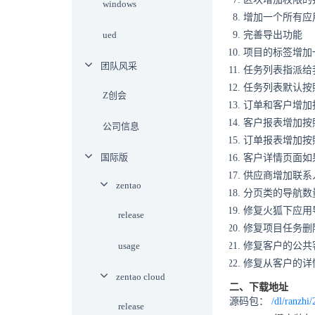
windows
增加一个所有应
ued
完善导出功能
项目的标签增加
团队风采
任务列表指派给
任务列表默认按
Z创会
订单和客户增加
客户报表增加按
公司信息
订单报表增加按
国际版
客户详情页面如
供应商增加联系
zentao
分页类的导航数量
修复火狐下应用
release
修复项目任务删
usage
修复客户的公共
修复从客户的详
zentao cloud
二、下载地址
源码包：
/dl/ranzhi/
release