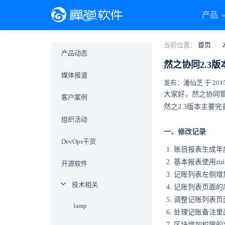
产品
当前位置：
首页
产品动态
然之协同2.3
媒体报道
发布：潘仙芝 于 2015-0
大家好，然之协同管
客户案例
然之2.3版本主要
组织活动
一、修改记录
DevOps干货
账目报表生成年
基本报表使用zu
开源软件
记账列表左侧增
技术相关
记账列表页面的
调整记账列表页
lamp
处理记账备注里面
区块增加权限的