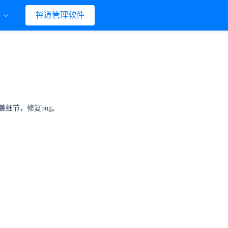
们
禅道管理软件
善细节，修复bug。