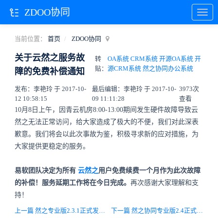
ZDOO协同
当前位置：
首页
ZDOO协同
关于云然之服务故
转
OA系统 CRM系统 开源OA系统 开
贴：
源CRM系统 然之协同办公系统
障的免费补偿通知
发布：李艳玲 于 2017-10-
最后编辑：李艳玲 于 2017-10-
3973次
12 10:58:15
09 11:11:28
查看
10月8日上午，因青云机房8:00-13:00期间发生硬件故障导致云
然之无法正常访问，给大家造成了极大的不便，我们对此深表
歉意。我们将会以此次事故为鉴，积极寻求新的应对措施，为
大家提供更稳定的服务。
易软团队决定为所有
云然之
用户免费续费一个月作为此次故障
的补偿！服务延期工作将在今日完成。
再次感谢大家理解和支
持！
上一篇 然之专业版2.3.1正式发布，主要兼容开源版4.5.stable
下一篇 然之协同专业版2.4正式发布！新增发票管理，完善阿米巴，完善细节