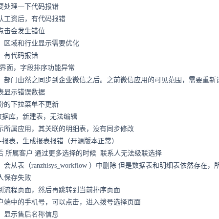
要处理一下代码报错
认工资后，有代码报错
点击会发生错位
，区域和行业显示需要优化
，有代码报错
-界面，字段排序功能异常
，部门由然之同步到企业微信之后。之前微信应用的可见范围，需要重新
表显示错误数据
份的下拉菜单不更新
-数据库，新建表，无法编辑
示所属应用，其关联的明细表，没有同步修改
单-报表，生成报表报错（开源版本正常）
售后 所属客户 通过更多选择的时候 联系人无法级联选择
会从表（ranzhisys_workflow ）中删除 但是数据表和明细表依然
人保存失败
到流程页面，然后再跳转到当前排序页面
户端中的手机号，可以点击，进入拨号选择页面
，显示售后名称信息