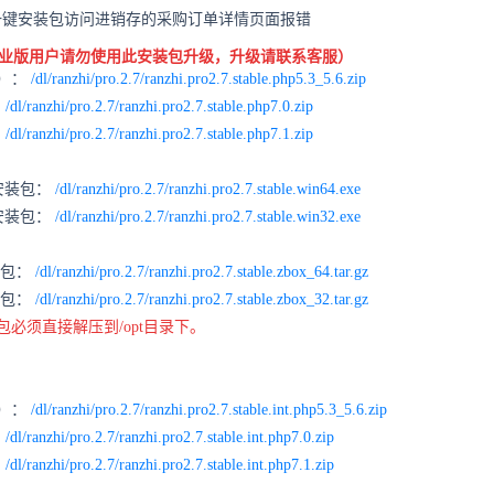
32位一键安装包访问进销存的采购订单详情页面报错
业版用户请勿使用此安装包升级，升级请联系客服）
6）：
/dl/ranzhi/pro.2.7/ranzhi.pro2.7.stable.php5.3_5.6.zip
：
/dl/ranzhi/pro.2.7/ranzhi.pro2.7.stable.php7.0.zip
：
/dl/ranzhi/pro.2.7/ranzhi.pro2.7.stable.php7.1.zip
键安装包：
/dl/ranzhi/pro.2.7/ranzhi.pro2.7.stable.win64.exe
键安装包：
/dl/ranzhi/pro.2.7/ranzhi.pro2.7.stable.win32.exe
安装包：
/dl/ranzhi/pro.2.7/ranzhi.pro2.7.stable.zbox_64.tar.gz
安装包：
/dl/ranzhi/pro.2.7/ranzhi.pro2.7.stable.zbox_32.tar.gz
装包必须直接解压到/opt目录下。
6）：
/dl/ranzhi/pro.2.7/ranzhi.pro2.7.stable.int.php5.3_5.6.zip
：
/dl/ranzhi/pro.2.7/ranzhi.pro2.7.stable.int.php7.0.zip
：
/dl/ranzhi/pro.2.7/ranzhi.pro2.7.stable.int.php7.1.zip