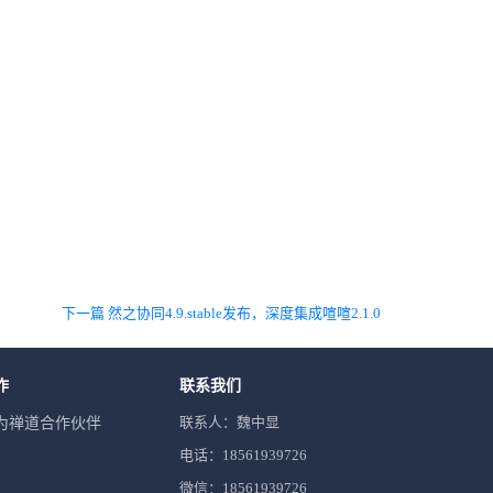
下一篇 然之协同4.9.stable发布，深度集成喧喧2.1.0
作
联系我们
联系人：魏中显
为禅道合作伙伴
电话：18561939726
微信：18561939726