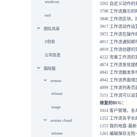
windows
3292
自定义动作的
3798
工作流展示的
ued
3840
工作流区块，
3917
工作流动作设
团队风采
3972
工作流在操作
Z创会
4011
工作流通知邮
4019
工作流创建的
公司信息
4222
完善工作流的
4874
工作流发信提
国际版
4941
工作流触发条件
4942
工作流界面增
zentao
4999
工作流列表页
release
5151
工作流可以设
修复的BUG：
usage
1014
客户管理，名
1252
工作流名字长
zentao cloud
1253
我的地盘-最
release
1261
编辑保存五险