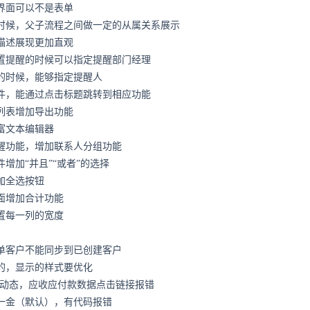
界面可以不是表单
时候，父子流程之间做一定的从属关系展示
描述展现更加直观
置提醒的时候可以指定提醒部门经理
的时候，能够指定提醒人
件，能通过点击标题跳转到相应功能
列表增加导出功能
富文本编辑器
醒功能，增加联系人分组功能
增加“并且”“或者”的选择
加全选按钮
面增加合计功能
置每一列的宽度
单客户不能同步到已创建客户
的，显示的样式要优化
新动态，应收应付款数据点击链接报错
一金（默认），有代码报错