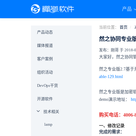
产品
当前位置：
首页
产品动态
然之协同专业版
媒体报道
发布：刚哥 于 2018-08-
大家好，然之协同管
客户案例
然之专业版2.7基
组织活动
able-129.html
DevOps干货
然之专业版是加密软
开源软件
demo演示地址：
ht
技术相关
购买电话：4006-88
lamp
一、修改记录
完成的需求：