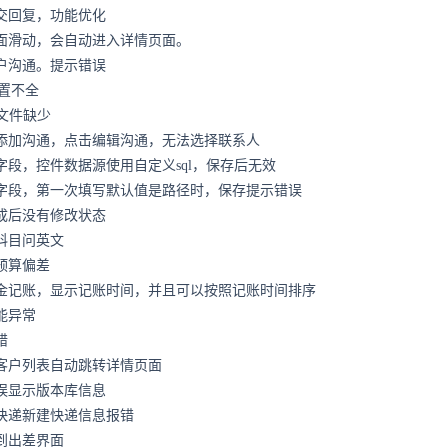
交回复，功能优化
面滑动，会自动进入详情页面。
户沟通。提示错误
e 配置不全
库，文件缺少
添加沟通，点击编辑沟通，无法选择联系人
字段，控件数据源使用自定义sql，保存后无效
字段，第一次填写默认值是路径时，保存提示错误
成后没有修改状态
科目问英文
预算偏差
金记账，显示记账时间，并且可以按照记账时间排序
能异常
错
客户列表自动跳转详情页面
误显示版本库信息
快递新建快递信息报错
到出差界面