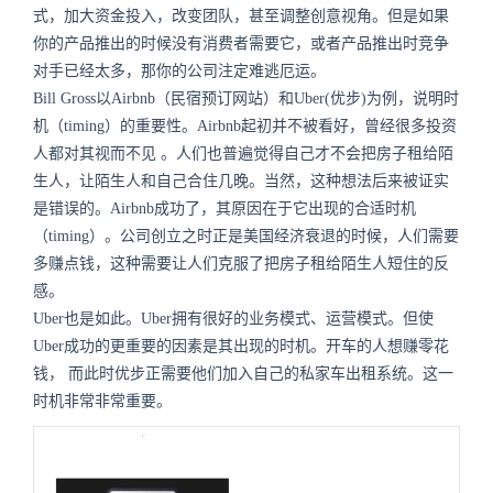
式，加大资金投入，改变团队，甚至调整创意视角。但是如果
你的产品推出的时候没有消费者需要它，或者产品推出时竞争
对手已经太多，那你的公司注定难逃厄运。
Bill Gross以Airbnb（民宿预订网站）和Uber(优步)为例，说明时
机（timing）的重要性。Airbnb起初并不被看好，曾经很多投资
人都对其视而不见
。人们也普遍觉得自己才不会把房子租给陌
生人，让陌生人和自己合住几晚。当然，这种想法后来被证实
是错误的。Airbnb成功了，其原因在于它出现的合适时机
（timing）。公司创立之时正是美国经济衰退的时候，人们需要
多赚点钱，这种需要让人们克服了把房子租给陌生人短住的反
感。
Uber也是如此。Uber拥有很好的业务模式、运营模式。但使
Uber成功的更重要的因素是其出现的时机。开车的人想赚零花
钱， 而此时优步正需要他们加入自己的私家车出租系统。这一
时机非常非常重要。