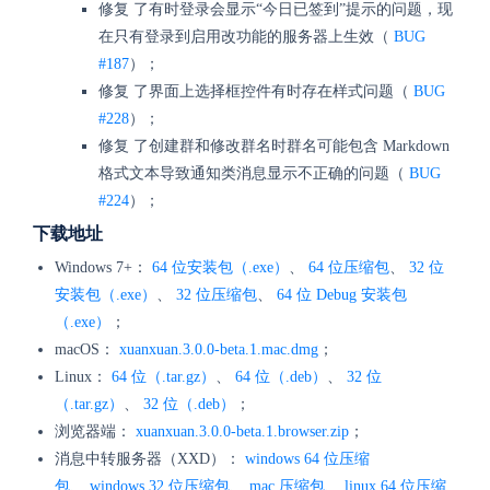
修复 了有时登录会显示“今日已签到”提示的问题，现
在只有登录到启用改功能的服务器上生效（
BUG
#187
）；
修复 了界面上选择框控件有时存在样式问题（
BUG
#228
）；
修复 了创建群和修改群名时群名可能包含 Markdown
格式文本导致通知类消息显示不正确的问题（
BUG
#224
）；
下载地址
Windows 7+：
64 位安装包（.exe）
、
64 位压缩包
、
32 位
安装包（.exe）
、
32 位压缩包
、
64 位 Debug 安装包
（.exe）
；
macOS：
xuanxuan.3.0.0-beta.1.mac.dmg
；
Linux：
64 位（.tar.gz）
、
64 位（.deb）
、
32 位
（.tar.gz）
、
32 位（.deb）
；
浏览器端：
xuanxuan.3.0.0-beta.1.browser.zip
；
消息中转服务器（XXD）：
windows 64 位压缩
包
、
windows 32 位压缩包
、
mac 压缩包
、
linux 64 位压缩