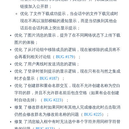
链接加入公开群；
优化 了文件下载成功提示，当会话中的文件下载完成时
现在不再以顶部横幅的通知显示，而是当切换到其他会
话后在会话列表上突出显示提示；
优化 了图片消息的显示，提升了在不同网络状态下上传下载
图片的体验；
优化 了从讨论组中移除成员的逻辑，现在被移除的成员将不
会再看到相关讨论组（
BUG #179
）；
优化 了用户离线时发送消息的逻辑；
优化 了登录时签到提示的显示逻辑，现在只有在与然之集成
时才会显示（
BUG #187
）；
优化 了创建群和重命名群交互，现在不允许创建名称为空白
字符的群，并且不允许群名前后包含空格（如果有会在创建
时自动去掉）（
BUG #223
）；
修复 了修改群名时如果同时有其他人完成修改此时点击取消
仍然会修改群名为修改前名称的问题（
BUG #225
）；
修复 了消息输入框中有时无法选中单个字符并用同样字符替
换的问题（
BUG #123
）；