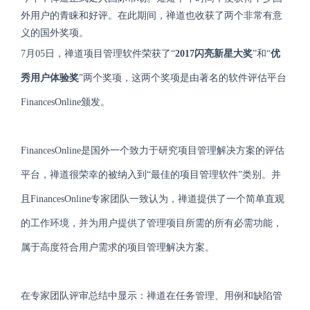
外用户的青睐和好评。在此期间，禅道也收获了
两个
非常有意
义的国外奖项。
7月05日，
禅道项目管理软件荣获了
“
2017闪亮新星大奖
”和“
优
秀用户体验奖
”
两个奖项，这两个奖项是
由
著名的软件评估平台
FinancesOnline颁发。
FinancesOnline
是国外一个致力
于研究
项目管理解决方案
的评估
平台
，
禅道很荣幸的
被纳入到
“
最
佳
的项目管理软件
”
类别。并
且
FinancesOnline
专家团队一致认为，
禅道提供了一个简单直观
的工作环境，并为用户提供了管理项目所需的所有
必需功能
，
属于高度符合用户需求的
项目管理解决方案
。
在
专家团队评审总结中显示
：
禅道
在任务管理、
用例
和缺陷
管