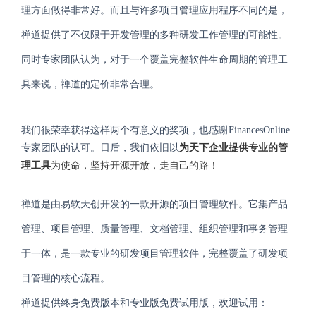
理
方面做得
非常
好。
而且
与许多项目管理应用程序不同
的是
，
禅道
提供了
不仅限于开发管理的多种研发工作管理的可能性
。
同时
专家团队认为，对于一个
覆盖完整软件
生命周期
的
管理工
具来说，
禅道
的定价非常合理
。
我们很荣幸获得这样两个有意义的奖项，也感谢
FinancesOnline
专家团队的认可。日后，我们依旧以
为
天下
企业
提供
专业
的
管
理
工具
为使命，坚持开源开放，走自己的路！
禅道
是
由
易软天创
开发
的一款
开源的项目管理软件。它集产品
管理、项目管理、质量管理、文档管理、组织管理和事务管理
于一体，是一款专业的研发项目管理软件，完整覆盖了研发项
目管理的核心流程。
禅道提供终身免费版本和专业版免费试用版，欢迎试用：