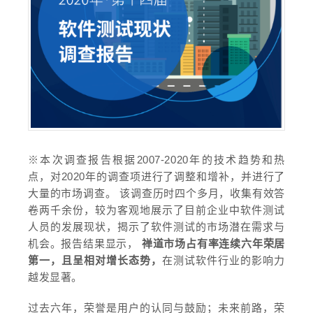
※本次调查报告根据2007-2020年的技术趋势和热
点，对2020年的调查项进行了调整和增补，并进行了
大量的市场调查。
该调查历时四个多月，收集有效答
卷两千余份，较为客观地展示了目前企业中软件测试
人员的发展现状，揭示了软件测试的市场潜在需求与
机会。报告结果显示，
禅道市场占有率连续六年荣居
第一，且呈相对增长态势，
在测试软件行业的影响力
越发显著。
过去六年，荣誉是用户的认同与鼓励；未来前路，荣