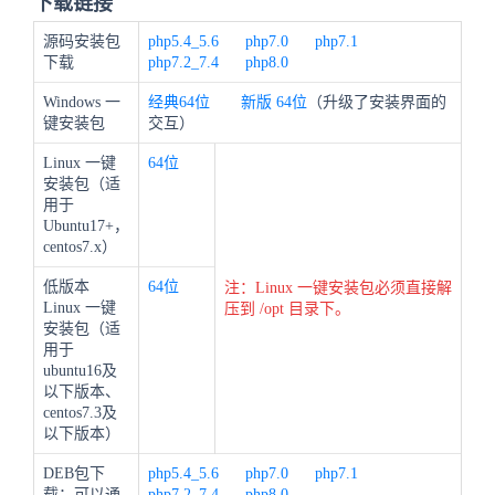
下载链接
源码安装包
php5.4_5.6
php7.0
php7.1
下载
php7.2_7.4
php8.0
Windows 一
经典64位
新版
64位
（升级了安装界面的
键安装包
交互）
Linux 一键
64位
安装包（适
用于
Ubuntu17+，
centos7.x）
低版本
64位
注：Linux 一键安装包必须直接解
Linux 一键
压到 /opt 目录下。
安装包（适
用于
ubuntu16及
以下版本、
centos7.3及
以下版本）
DEB包下
php5.4_5.6
php7.0
php7.1
载：可以通
php7.2_7.4
php8.0