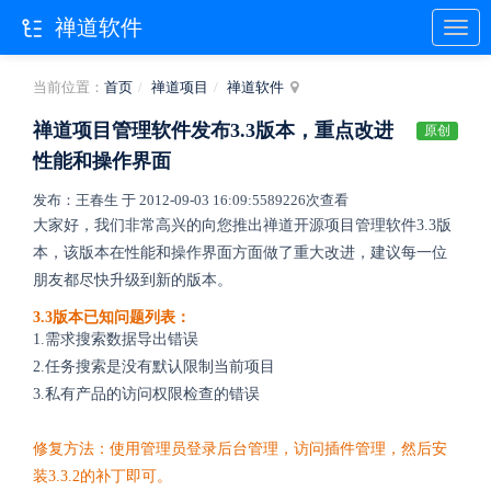
禅道软件
当前位置：
首页
禅道项目
禅道软件
禅道项目管理软件发布3.3版本，重点改进
原创
性能和操作界面
发布：王春生 于 2012-09-03 16:09:55
89226次查看
大家好，我们非常高兴的向您推出禅道开源项目管理软件3.3版
本，该版本在性能和操作界面方面做了重大改进，建议每一位
朋友都尽快升级到新的版本。
3.3
版本
已知
问题
列表：
1.需求搜索数据导出错误
2.任务搜索是没有默认限制当前项目
3.私有产品的访问权限检查的错误
修复
方法：
使用
管理员
登录
后台
管理，
访问
插件
管理，
然后
安
装3.3.2
的
补丁
即可。