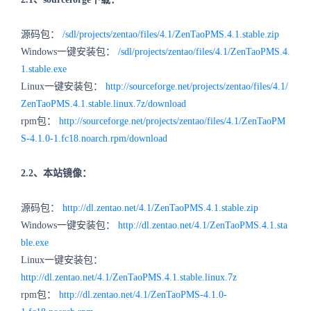
源码包：
/sdl/projects/zentao/files/4.1/ZenTaoPMS.4.1.stable.zip
Windows一键安装包：
/sdl/projects/zentao/files/4.1/ZenTaoPMS.4.
1.stable.exe
Linux一键安装包：
http://sourceforge.net/projects/zentao/files/4.1/
ZenTaoPMS.4.1.stable.linux.7z/download
rpm包：
http://sourceforge.net/projects/zentao/files/4.1/ZenTaoPM
S-4.1.0-1.fc18.noarch.rpm/download
2.2、本站镜像：
源码包：
http://dl.zentao.net/4.1/ZenTaoPMS.4.1.stable.zip
Windows一键安装包：
http://dl.zentao.net/4.1/ZenTaoPMS.4.1.sta
ble.exe
Linux一键安装包：
http://dl.zentao.net/4.1/ZenTaoPMS.4.1.stable.linux.7z
rpm包：
http://dl.zentao.net/4.1/ZenTaoPMS-4.1.0-