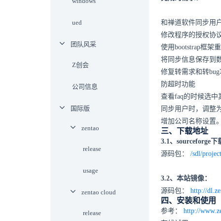
windows
ued
和禅道软件同步用户
修改程序的授权协
团队风采
使用bootstrap框
将同步信息保存到
Z创会
修复转需求和转bu
防超时功能
公司信息
查看faq的时候选
国际版
同步用户时，调整为Z
增加公司名称设置
zentao
三、下载地址
3.1、sourceforge
release
源码包：
/sdl/proje
usage
3.2、本站镜像：
源码包：
http://dl.
zentao cloud
四、安装和使用
参考：
http://www.z
release