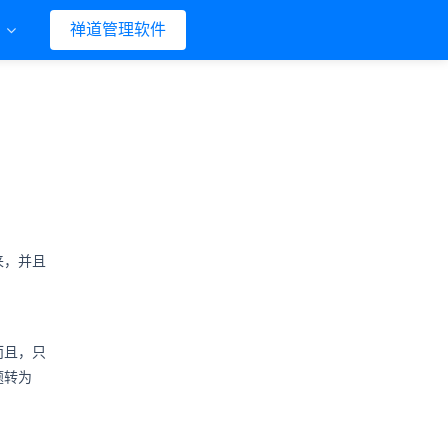
们
禅道管理软件
来，并且
而且，只
题转为