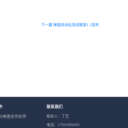
下一篇 禅道自动化测试框架1.2发布
作
联系我们
联系人：丁芝
为禅道合作伙伴
电话：17663906485