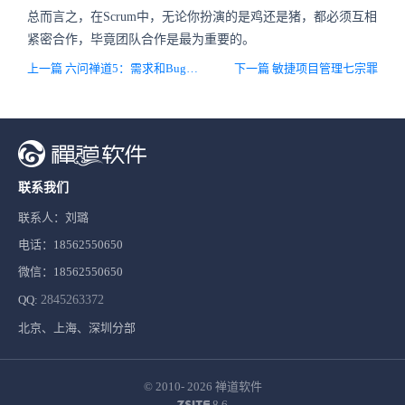
总而言之，在Scrum中，无论你扮演的是鸡还是猪，都必须互相
紧密合作，毕竟团队合作是最为重要的。
上一篇 六问禅道5：需求和Bug的区别
下一篇 敏捷项目管理七宗罪
联系我们
联系人：刘璐
电话：18562550650
微信：18562550650
QQ:
2845263372
北京、上海、深圳分部
© 2010- 2026
禅道软件
8.6