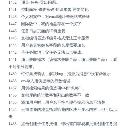
1452 项目-任务-导出问题。
1451 控制面板 修改密码 翻译累赘 需要简化
1448 个人档案中，对email地址未做格式验证
1447 国际版中，我的地盘存在一个汉字
1446 任务日志页面的ID有重复
1445 文档编辑器选择编号格式无法正常显示
1444 用户表真实姓名字段的长度需要加长
1442 子任务取消，父任务无法点击完成。
1441 项目关联需求（该需求关联产品，项目关联产品），看
不到部分需求。
1439 钉钉集成确认、解决bug，指派后消息中没有@显示
1438 csv导入用例提示的行数错误
1437 用例搜索结果的值选项中有“忽略” ..
1436 文档库的统计数字和列出的数字不一致
1435 添加用户时，用户名不符合规范提示信息不清楚
1434 云禅道我的地盘指派给我的区块不显示内容，但可以点
击
1433 点击创建子任务按钮，弹出窗口容易和批量创建任务混