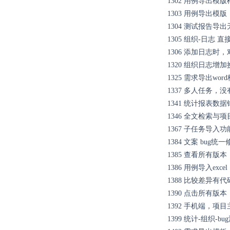
1302
用例导出模版
1303
用例导出模版
1304
测试报告导出
1305
组织-日志 直
1306
添加日志时，
1320
组织日志增加
1325
需求导出wo
1337
多人任务，没
1341
统计报表数据
1346
全文检索与项
1367
子任务导入功
1384
文案 bug统一
1385
查看所有版本
1386
用例导入exc
1388
比较差异有代
1390
点击所有版本
1392
手机端，项目
1399
统计-组织-b