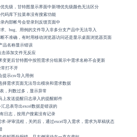
的优先级，甘特图显示界面中新增优先级颜色无法区分
角代码库下拉菜单没有搜索功能
登录内部帐号会登录到反馈页面中
求、bug、用例的文件导入非多分支产品中无法导入
判断不准确，有时用移动浏览器访问还是显示桌面浏览器页面
d产品名称显示错误
9上点击添加文件无反应
求变更后甘特图中按照需求分组展示中需求名称不会更新
式经常打不开
提示csv导入用例
选择需求页面无法导出模块和需求数据
报表，列数过多，显示异常
马上发送提醒日志录入的提醒邮件
务汇总表导出excel数据是错误的
所有日志，按用户搜索没有记录
需求-评审流程，关闭后，通过excel导入需求，需求为草稿状态
错
文件时两处报错，且右侧滚动在一直在变短