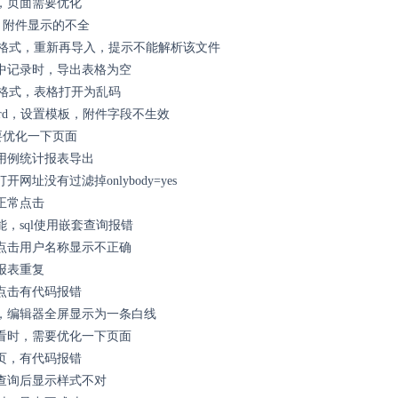
，页面需要优化
x，附件显示的不全
ls格式，重新再导入，提示不能解析该文件
中记录时，导出表格为空
s格式，表格打开为乱码
rd，设置模板，附件字段不生效
要优化一下页面
用例统计报表导出
网址没有过滤掉onlybody=yes
正常点击
，sql使用嵌套查询报错
点击用户名称显示不正确
报表重复
点击有代码报错
，编辑器全屏显示为一条白线
看时，需要优化一下页面
页，有代码报错
查询后显示样式不对