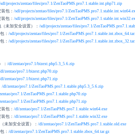
/sdl/projects/zentao/files/pro7.1/ZenTaoPMS.pro7.1.stable.int.php71.zip
键安装包：
/sdl/projects/zentao/files/pro7.1/ZenTaoPMS.pro7.1.stable.int.win64.e
键安装包：
/sdl/projects/zentao/files/pro7.1/ZenTaoPMS.pro7.1.stable.int.win32.e
安装包（未加安全设置）：
/sdl/projects/zentao/files/pro7.1/ZenTaoPMS.pro7.1.stab
装包：
/sdl/projects/zentao/files/pro7.1/ZenTaoPMS.pro7.1.stable.int.zbox_64.tar
装包：
/sdl/projects/zentao/files/pro7.1/ZenTaoPMS.pro7.1.stable.int.zbox_32.tar
6）：
/dl/zentao/pro7.1/bizext.php5.3_5.6.zip
/dl/zentao/pro7.1/bizext.php70.zip
/dl/zentao/pro7.1/bizext.php71.zip
：
/dl/zentao/pro7.1/ZenTaoPMS.pro7.1.stable.php5.3_5.6.zip
/zentao/pro7.1/ZenTaoPMS.pro7.1.stable.php70.zip
/zentao/pro7.1/ZenTaoPMS.pro7.1.stable.php71.zip
键安装包：
/dl/zentao/pro7.1/ZenTaoPMS.pro7.1.stable.win64.exe
键安装包：
/dl/zentao/pro7.1/ZenTaoPMS.pro7.1.stable.win32.exe
装包（未加安全设置）：
/dl/zentao/pro7.1/ZenTaoPMS.pro7.1.stable.old.exe
装包：
/dl/zentao/pro7.1/ZenTaoPMS.pro7.1.stable.zbox_64.tar.gz