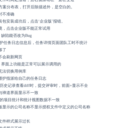
决方案分布表，打开后除描述外，是空白的。
时不准确
装包安装成功后，点击‘企业版’报错。
境，点击企业版不能正常试用
，缺陷能否改为Bug
维护任务日志信息后，任务详情页面团队工时不统计
移了
后不会刷新网页
错，界面上功能是正常可以展示调用的
库无法切换用例库
维护指派给自己的任务日志
在历史记录查看diff时，提交评审时，前面+显示不全
与禅道界面显示不一致
页的项目统计和统计视图数据不一致
版显示的公司名称不显示授权文件中定义的公司名称
文件样式展示过长