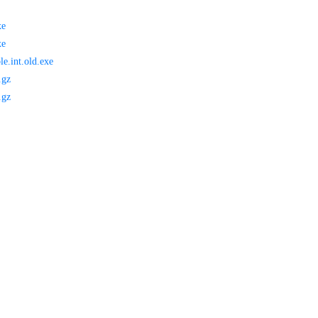
xe
xe
le.int.old.exe
.gz
.gz