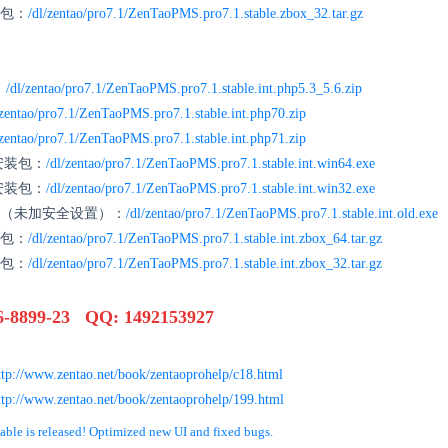
装包：
/dl/zentao/pro7.1/ZenTaoPMS.pro7.1.stable.zbox_32.tar.gz
：
/dl/zentao/pro7.1/ZenTaoPMS.pro7.1.stable.int.php5.3_5.6.zip
/zentao/pro7.1/ZenTaoPMS.pro7.1.stable.int.php70.zip
/zentao/pro7.1/ZenTaoPMS.pro7.1.stable.int.php71.zip
键安装包：
/dl/zentao/pro7.1/ZenTaoPMS.pro7.1.stable.int.win64.exe
键安装包：
/dl/zentao/pro7.1/ZenTaoPMS.pro7.1.stable.int.win32.exe
装包（未加安全设置）：
/dl/zentao/pro7.1/ZenTaoPMS.pro7.1.stable.int.old.exe
装包：
/dl/zentao/pro7.1/ZenTaoPMS.pro7.1.stable.int.zbox_64.tar.gz
装包：
/dl/zentao/pro7.1/ZenTaoPMS.pro7.1.stable.int.zbox_32.tar.gz
899-23 QQ: 1492153927
ttp://www.zentao.net/book/zentaoprohelp/c18.html
ttp://www.zentao.net/book/zentaoprohelp/199.html
e is released! Optimized new UI and fixed bugs.