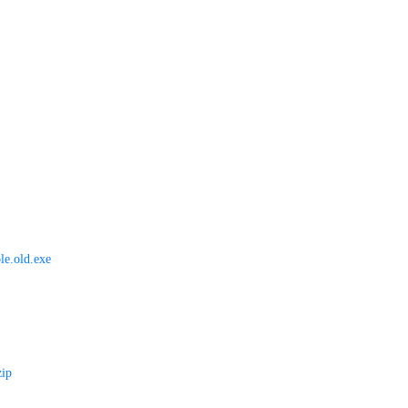
le.old.exe
zip