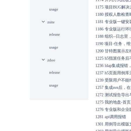
1175
项目BUG解
usage
1180
授权人数检查
1181
专业版一键安
zsite
1186
专业版运行环
release
1188
组织--日志里
1190
项目-任务，
usage
1200
甘特图展示左
1225
h5指派任务
zdoo
1236
ldap集成报
release
1237
h5页面用例
1239
受限用户不能
usage
1257
集成svn后，
1272
测试报告导出
1275
我的地盘-首
1276
专业版和企业
1281
api调用报错
1301
用例导出模版