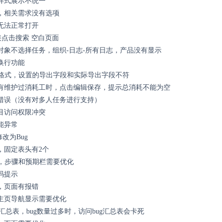
样式展示不统一
，相关需求没有选项
无法正常打开
接点击搜索 空白页面
对象不选择任务，组织-日志-所有日志，产品没有显示
换行功能
rd格式，设置的导出字段和实际导出字段不符
有维护过消耗工时，点击编辑保存，提示总消耗不能为空
错误（没有对多人任务进行支持）
目访问权限冲突
能异常
修改为Bug
，固定表头有2个
el，步骤和预期栏需要优化
码提示
，页面有报错
主页导航显示需要优化
ug汇总表，bug数量过多时，访问bug汇总表会卡死