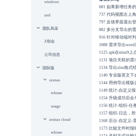
windows
681
如果新增任务
737
代码视图左上
ued
797
反馈界面退出
团队风采
882
多分支导出的需
916
针对移动端对
Z创会
1088
需求导出wor
1125
apk在miui
公司信息
1131
项目关联的需
1134
导出xlsx格
国际版
1140
专业版英文下会
zentao
1144
用例导出模版
1149
统计-自定义
release
1154
升级成功后会
1156
统计-组织-任
usage
1157
组织-日志，
zentao cloud
1168
后台-自定义-
1173
比较文件时报
release
1174
并列方式比较