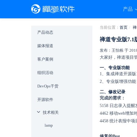
产品
当前位置：
首页
禅
产品动态
禅道专业版7.
媒体报道
发布：王怡栋 于 2018-0
大家好，禅道项目管理
客户案例
一、专业版功能
组织活动
1、集成禅道开源版1
2、专业版增强功
DevOps干货
二、修改记录
完成的需求：
开源软件
5158
日志录入提醒
技术相关
4462
移动web增加
4458
统计表报中项
lamp
修复的Bug