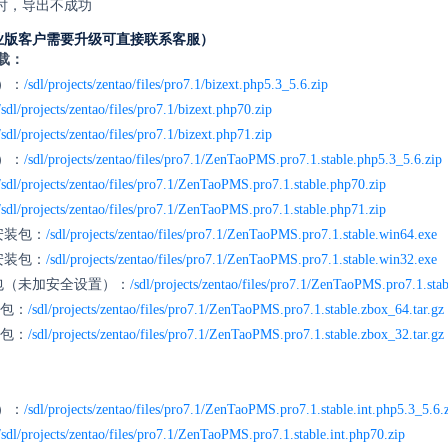
时，导出不成功
业版客户需要升级可直接联系客服）
下载：
6）：
/sdl/projects/zentao/files/pro7.1/bizext.php5.3_5.6.zip
/sdl/projects/zentao/files/pro7.1/bizext.php70.zip
/sdl/projects/zentao/files/pro7.1/bizext.php71.zip
6）：
/sdl/projects/zentao/files/pro7.1/ZenTaoPMS.pro7.1.stable.php5.3_5.6.zip
/sdl/projects/zentao/files/pro7.1/ZenTaoPMS.pro7.1.stable.php70.zip
/sdl/projects/zentao/files/pro7.1/ZenTaoPMS.pro7.1.stable.php71.zip
键安装包：
/sdl/projects/zentao/files/pro7.1/ZenTaoPMS.pro7.1.stable.win64.exe
键安装包：
/sdl/projects/zentao/files/pro7.1/ZenTaoPMS.pro7.1.stable.win32.exe
安装包（未加安全设置）：
/sdl/projects/zentao/files/pro7.1/ZenTaoPMS.pro7.1.stab
装包：
/sdl/projects/zentao/files/pro7.1/ZenTaoPMS.pro7.1.stable.zbox_64.tar.gz
装包：
/sdl/projects/zentao/files/pro7.1/ZenTaoPMS.pro7.1.stable.zbox_32.tar.gz
6）：
/sdl/projects/zentao/files/pro7.1/ZenTaoPMS.pro7.1.stable.int.php5.3_5.6.
/sdl/projects/zentao/files/pro7.1/ZenTaoPMS.pro7.1.stable.int.php70.zip